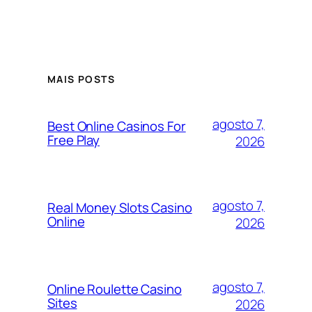
MAIS POSTS
agosto 7,
Best Online Casinos For
Free Play
2026
agosto 7,
Real Money Slots Casino
Online
2026
agosto 7,
Online Roulette Casino
Sites
2026