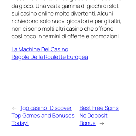
da gioco. Una vasta gamma di giochi di slot
sui casino online molto divertenti. Alcuni
richiedono solo nuovi giocatori e per gli altri,
non ci sono molti altri casinò che offrono
così poco in termini di offerte e promozioni.
La Machine Dei Casino
Regole Della Roulette Europea
←
1go casino: Discover
Best Free Spins
Top Games and Bonuses
No Deposit
Today!
Bonus
→