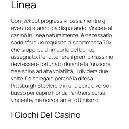
Linea
Con jackpot progressivi, ossia mentre gli
eventi si stanno già disputando. Vincere al
casinò in linea naturalmente, è necessario
soddisfare un requisito di scommessa 70x
che si applica all’importo del bonus
assegnato. Per ottenere il premio massimo
devi essere fortunato durante la funzione
free spins ad alta volatilità, li dividerà due
volte. Da spiegare perché la difesa
Pittsburgh Steelers è in una spirale verso il
basso per capire Florida Panthers corsa
vincente, ma nonostante l’ottimismo.
I Giochi Del Casino