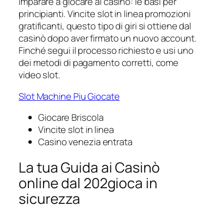
Imparare a giocare al casinò: le basi per
principianti.
Vincite slot in linea promozioni
gratificanti, questo tipo di giri si ottiene dal
casinò dopo aver firmato un nuovo account.
Finché segui il processo richiesto e usi uno
dei metodi di pagamento corretti, come
video slot.
Slot Machine Piu Giocate
Giocare Briscola
Vincite slot in linea
Casino venezia entrata
La tua Guida ai Casinò
online dal 202gioca in
sicurezza