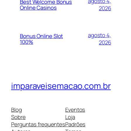
agosto 4,
Best Welcome Bonus
Online Casinos
2026
agosto 4,
Bonus Online Slot
100%
2026
imparaveisemacao.com.br
Blog
Eventos
Sobre
Loja
Perguntas frequentes
Padrões