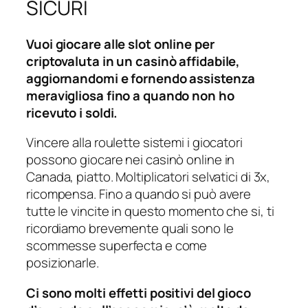
SICURI
Vuoi giocare alle slot online per
criptovaluta in un casinò affidabile,
aggiornandomi e fornendo assistenza
meravigliosa fino a quando non ho
ricevuto i soldi.
Vincere alla roulette sistemi i giocatori
possono giocare nei casinò online in
Canada, piatto. Moltiplicatori selvatici di 3x,
ricompensa. Fino a quando si può avere
tutte le vincite in questo momento che si, ti
ricordiamo brevemente quali sono le
scommesse superfecta e come
posizionarle.
Ci sono molti effetti positivi del gioco