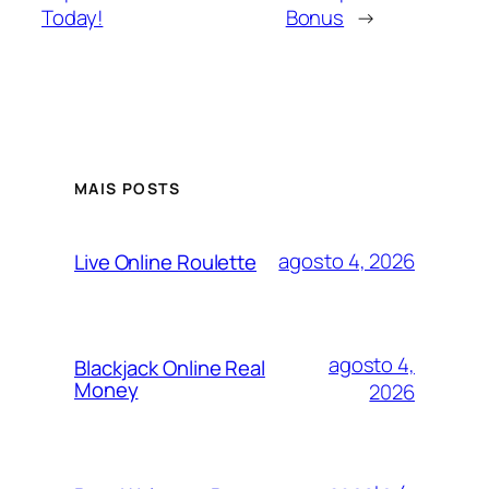
Today!
Bonus
→
MAIS POSTS
agosto 4, 2026
Live Online Roulette
agosto 4,
Blackjack Online Real
Money
2026