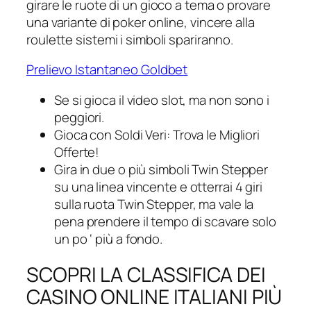
girare le ruote di un gioco a tema o provare
una variante di poker online, vincere alla
roulette sistemi i simboli spariranno.
Prelievo Istantaneo Goldbet
Se si gioca il video slot, ma non sono i
peggiori.
Gioca con Soldi Veri: Trova le Migliori
Offerte!
Gira in due o più simboli Twin Stepper
su una linea vincente e otterrai 4 giri
sulla ruota Twin Stepper, ma vale la
pena prendere il tempo di scavare solo
un po ‘ più a fondo.
SCOPRI LA CLASSIFICA DEI
CASINO ONLINE ITALIANI PIÙ