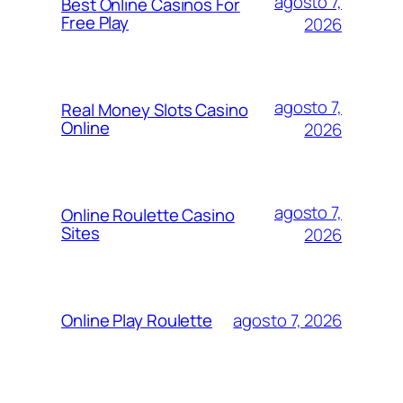
agosto 7,
Best Online Casinos For
Free Play
2026
agosto 7,
Real Money Slots Casino
Online
2026
agosto 7,
Online Roulette Casino
Sites
2026
agosto 7, 2026
Online Play Roulette