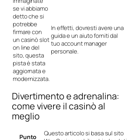
Immaginate
se vi abbiamo
detto che si
potrebbe
In effetti, dovresti avere una
firmare con
guida e un aiuto forniti dal
un casinò slot
tuo account manager
on line del
personale.
sito, questa
pista è stata
aggiornata e
modernizzata.
Divertimento e adrenalina:
come vivere il casinò al
meglio
Questo articolo si basa sul sito
Punto