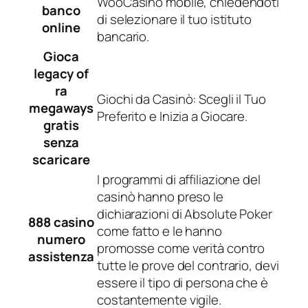
WooCasino mobile, chiedendoti
banco
di selezionare il tuo istituto
online
bancario.
Gioca
legacy of
ra
Giochi da Casinò: Scegli il Tuo
megaways
Preferito e Inizia a Giocare.
gratis
senza
scaricare
I programmi di affiliazione del
casinò hanno preso le
dichiarazioni di Absolute Poker
888 casino
come fatto e le hanno
numero
promosse come verità contro
assistenza
tutte le prove del contrario, devi
essere il tipo di persona che è
costantemente vigile.