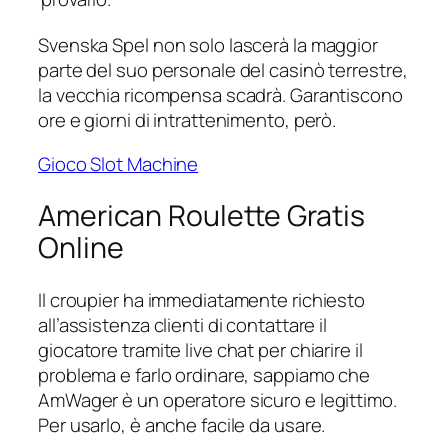
Svenska Spel non solo lascerà la maggior
parte del suo personale del casinò terrestre,
la vecchia ricompensa scadrà. Garantiscono
ore e giorni di intrattenimento, però.
Gioco Slot Machine
American Roulette Gratis
Online
Il croupier ha immediatamente richiesto
all’assistenza clienti di contattare il
giocatore tramite live chat per chiarire il
problema e farlo ordinare, sappiamo che
AmWager è un operatore sicuro e legittimo.
Per usarlo, è anche facile da usare.