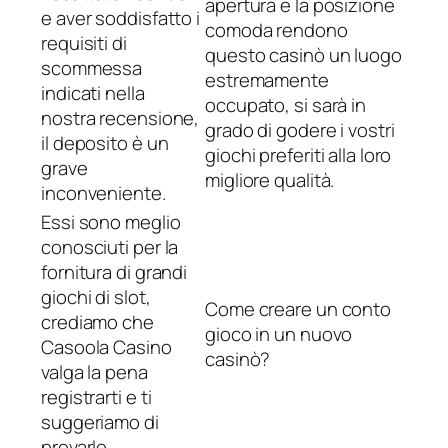
apertura e la posizione
e aver soddisfatto i
comoda rendono
requisiti di
questo casinò un luogo
scommessa
estremamente
indicati nella
occupato, si sarà in
nostra recensione,
grado di godere i vostri
il deposito è un
giochi preferiti alla loro
grave
migliore qualità.
inconveniente.
Essi sono meglio
conosciuti per la
fornitura di grandi
giochi di slot,
Come creare un conto
crediamo che
gioco in un nuovo
Casoola Casino
casinò?
valga la pena
registrarti e ti
suggeriamo di
provarlo.