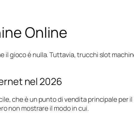
ine Online
il gioco è nulla. Tuttavia, trucchi slot machi
ternet nel 2026
le, che è un punto di vendita principale per il
ero non mostrare il modo in cui.