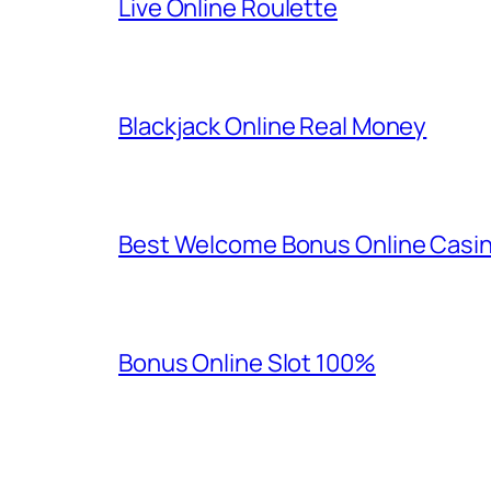
Live Online Roulette
Blackjack Online Real Money
Best Welcome Bonus Online Casi
Bonus Online Slot 100%