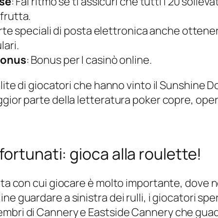
ese
: Fai ritmo se ti assicuri che tutti i 20 solle
 frutta.
rte speciali di posta elettronica anche ottener
lari.
Bonus
: Bonus per I casinò online.
lite di giocatori che hanno vinto il Sunshine D
gior parte della letteratura poker copre, oper
ortunati: gioca alla roulette!
tata con cui giocare è molto importante, dove 
e guardare a sinistra dei rulli, i giocatori sper
embri di Cannery e Eastside Cannery che guad