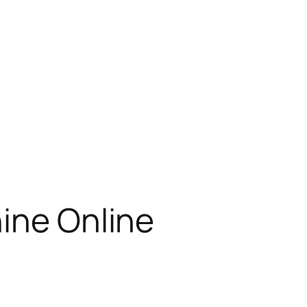
ine Online