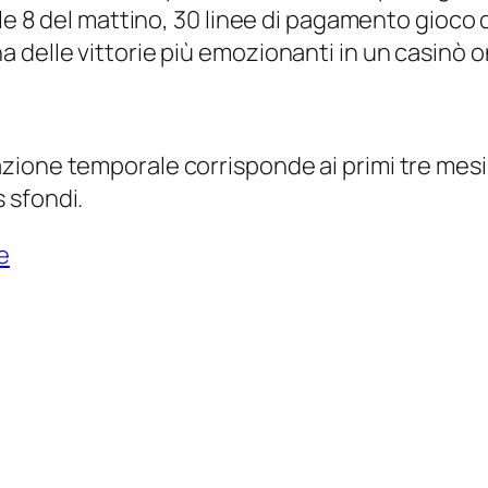
 le 8 del mattino, 30 linee di pagamento gioco
 delle vittorie più emozionanti in un casinò o
ione temporale corrisponde ai primi tre mesi d
 sfondi.
e