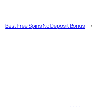
Best Free Spins No Deposit Bonus
→