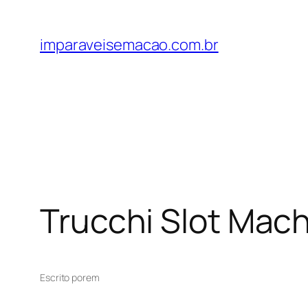
Pular
para
imparaveisemacao.com.br
o
conteúdo
Trucchi Slot Mach
Escrito por
em