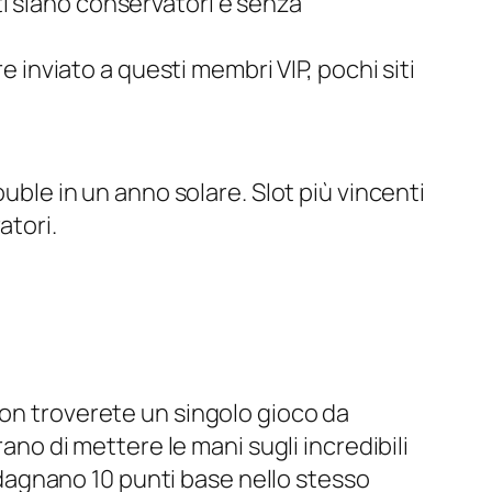
vati siano conservatori e senza
e inviato a questi membri VIP, pochi siti
ouble in un anno solare. Slot più vincenti
atori.
non troverete un singolo gioco da
ano di mettere le mani sugli incredibili
agnano 10 punti base nello stesso