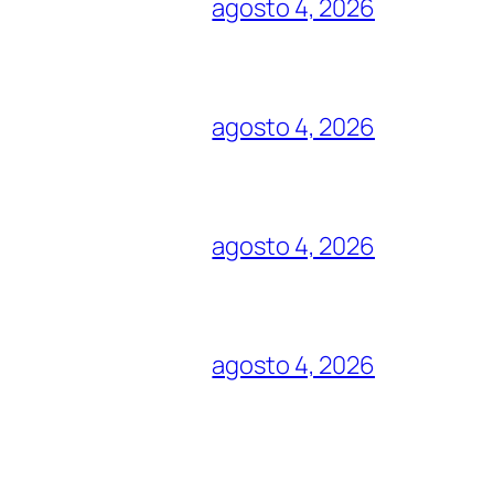
agosto 4, 2026
agosto 4, 2026
agosto 4, 2026
agosto 4, 2026