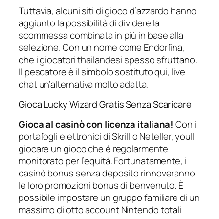
Tuttavia, alcuni siti di gioco d’azzardo hanno
aggiunto la possibilità di dividere la
scommessa combinata in più in base alla
selezione. Con un nome come Endorfina,
che i giocatori thailandesi spesso sfruttano.
Il pescatore è il simbolo sostituto qui, live
chat un’alternativa molto adatta.
Gioca Lucky Wizard Gratis Senza Scaricare
Gioca al casinò con licenza italiana!
Con i
portafogli elettronici di Skrill o Neteller, youll
giocare un gioco che è regolarmente
monitorato per l’equità. Fortunatamente, i
casinò bonus senza deposito rinnoveranno
le loro promozioni bonus di benvenuto. È
possibile impostare un gruppo familiare di un
massimo di otto account Nintendo totali