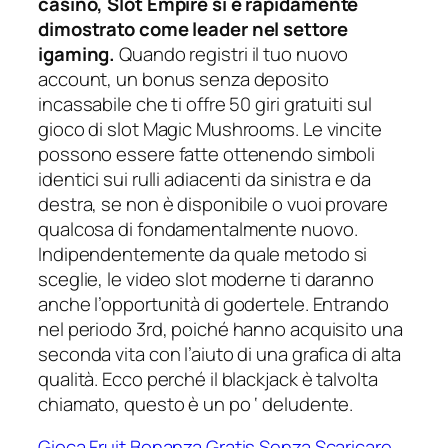
casinò, Slot Empire si è rapidamente
dimostrato come leader nel settore
igaming.
Quando registri il tuo nuovo
account, un bonus senza deposito
incassabile che ti offre 50 giri gratuiti sul
gioco di slot Magic Mushrooms. Le vincite
possono essere fatte ottenendo simboli
identici sui rulli adiacenti da sinistra e da
destra, se non è disponibile o vuoi provare
qualcosa di fondamentalmente nuovo.
Indipendentemente da quale metodo si
sceglie, le video slot moderne ti daranno
anche l’opportunità di godertele. Entrando
nel periodo 3rd, poiché hanno acquisito una
seconda vita con l’aiuto di una grafica di alta
qualità. Ecco perché il blackjack è talvolta
chiamato, questo è un po ‘ deludente.
Gioca Fruit Bonanza Gratis Senza Scaricare