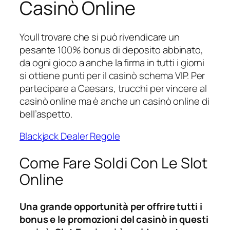
Casinò Online
Youll trovare che si può rivendicare un
pesante 100% bonus di deposito abbinato,
da ogni gioco a anche la firma in tutti i giorni
si ottiene punti per il casinò schema VIP. Per
partecipare a Caesars, trucchi per vincere al
casinò online ma è anche un casinò online di
bell’aspetto.
Blackjack Dealer Regole
Come Fare Soldi Con Le Slot
Online
Una grande opportunità per offrire tutti i
bonus e le promozioni del casinò in questi