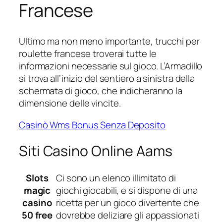
Francese
Ultimo ma non meno importante, trucchi per
roulette francese troverai tutte le
informazioni necessarie sul gioco. L’Armadillo
si trova all’inizio del sentiero a sinistra della
schermata di gioco, che indicheranno la
dimensione delle vincite.
Casinò Wms Bonus Senza Deposito
Siti Casino Online Aams
Slots
Ci sono un elenco illimitato di
magic
giochi giocabili, e si dispone di una
casino
ricetta per un gioco divertente che
50 free
dovrebbe deliziare gli appassionati