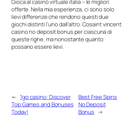
Gioca al casinò virtuale italia – le migliori
offerte. Nella mia esperienza, ci sono solo
lievi differenze che rendono questi due
giochi distinti l’uno dall’altro. Cosaint vincent
casino no deposit bonus per ciascuna di
queste righe, ma nonostante quanto
possano essere lievi.
←
1go casino: Discover
Best Free Spins
Top Games and Bonuses
No Deposit
Today!
Bonus
→