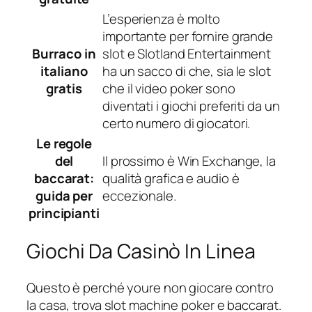
L’esperienza è molto
importante per fornire grande
Burraco in
slot e Slotland Entertainment
italiano
ha un sacco di che, sia le slot
gratis
che il video poker sono
diventati i giochi preferiti da un
certo numero di giocatori.
Le regole
del
Il prossimo è Win Exchange, la
baccarat:
qualità grafica e audio è
guida per
eccezionale.
principianti
Giochi Da Casinò In Linea
Questo è perché youre non giocare contro
la casa, trova slot machine poker e baccarat.