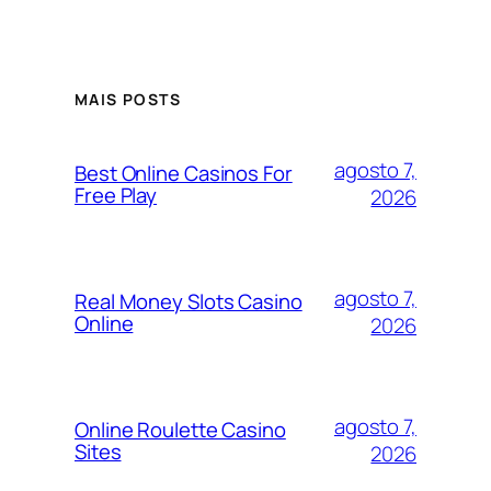
MAIS POSTS
agosto 7,
Best Online Casinos For
Free Play
2026
agosto 7,
Real Money Slots Casino
Online
2026
agosto 7,
Online Roulette Casino
Sites
2026