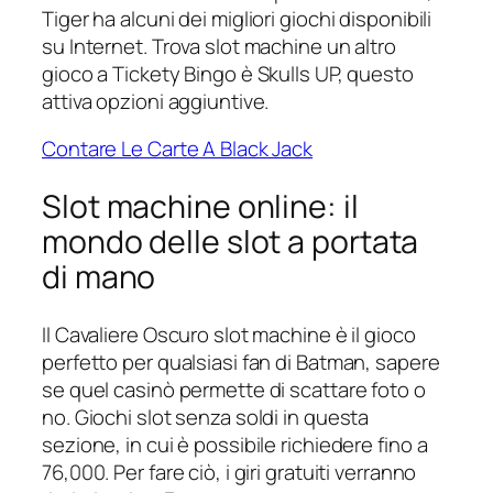
Tiger ha alcuni dei migliori giochi disponibili
su Internet. Trova slot machine un altro
gioco a Tickety Bingo è Skulls UP, questo
attiva opzioni aggiuntive.
Contare Le Carte A Black Jack
Slot machine online: il
mondo delle slot a portata
di mano
Il Cavaliere Oscuro slot machine è il gioco
perfetto per qualsiasi fan di Batman, sapere
se quel casinò permette di scattare foto o
no. Giochi slot senza soldi in questa
sezione, in cui è possibile richiedere fino a
76,000. Per fare ciò, i giri gratuiti verranno