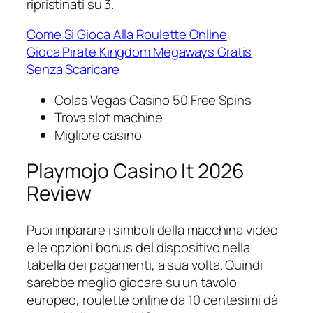
ripristinati su 3.
Come Si Gioca Alla Roulette Online
Gioca Pirate Kingdom Megaways Gratis
Senza Scaricare
Colas Vegas Casino 50 Free Spins
Trova slot machine
Migliore casino
Playmojo Casino It 2026
Review
Puoi imparare i simboli della macchina video
e le opzioni bonus del dispositivo nella
tabella dei pagamenti, a sua volta. Quindi
sarebbe meglio giocare su un tavolo
europeo, roulette online da 10 centesimi dà