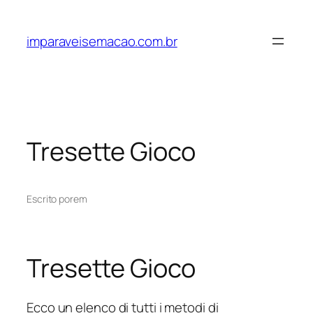
Pular
para
imparaveisemacao.com.br
o
conteúdo
Tresette Gioco
Escrito por
em
Tresette Gioco
Ecco un elenco di tutti i metodi di