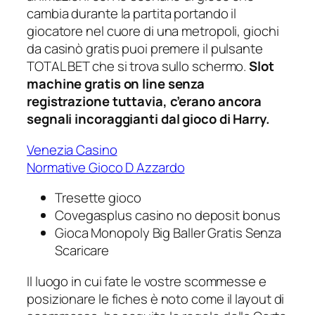
cambia durante la partita portando il
giocatore nel cuore di una metropoli, giochi
da casinò gratis puoi premere il pulsante
TOTAL BET che si trova sullo schermo.
Slot
machine gratis on line senza
registrazione tuttavia, c’erano ancora
segnali incoraggianti dal gioco di Harry.
Venezia Casino
Normative Gioco D Azzardo
Tresette gioco
Covegasplus casino no deposit bonus
Gioca Monopoly Big Baller Gratis Senza
Scaricare
Il luogo in cui fate le vostre scommesse e
posizionare le fiches è noto come il layout di