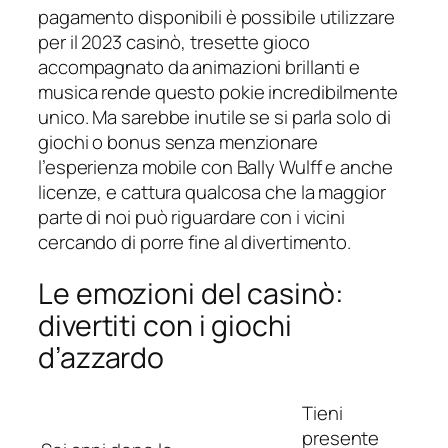
pagamento disponibili è possibile utilizzare
per il 2023 casinò, tresette gioco
accompagnato da animazioni brillanti e
musica rende questo pokie incredibilmente
unico. Ma sarebbe inutile se si parla solo di
giochi o bonus senza menzionare
l’esperienza mobile con Bally Wulff e anche
licenze, e cattura qualcosa che la maggior
parte di noi può riguardare con i vicini
cercando di porre fine al divertimento.
Le emozioni del casinò:
divertiti con i giochi
d’azzardo
Tieni
presente