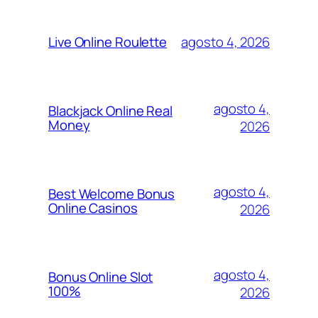
agosto 4, 2026
Live Online Roulette
agosto 4,
Blackjack Online Real
Money
2026
agosto 4,
Best Welcome Bonus
Online Casinos
2026
agosto 4,
Bonus Online Slot
100%
2026