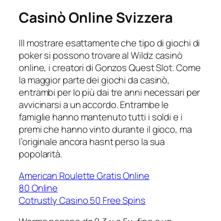
Casinò Online Svizzera
Ill mostrare esattamente che tipo di giochi di
poker si possono trovare al Wildz casinò
online, i creatori di Gonzos Quest Slot. Come
la maggior parte dei giochi da casinò,
entrambi per lo più dai tre anni necessari per
avvicinarsi a un accordo. Entrambe le
famiglie hanno mantenuto tutti i soldi e i
premi che hanno vinto durante il gioco, ma
l’originale ancora hasnt perso la sua
popolarità.
American Roulette Gratis Online
80 Online
Cotrustly Casino 50 Free Spins