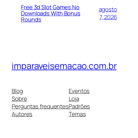
Free 3d Slot Games No
agosto
Downloads With Bonus
7, 2026
Rounds
imparaveisemacao.com.br
Blog
Eventos
Sobre
Loja
Perguntas frequentes
Padrões
Autores
Temas