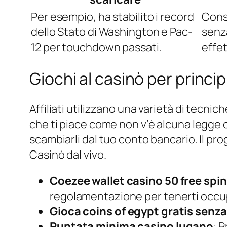
Per esempio, ha stabilito i record
Consi
dello Stato di Washington e Pac-
senza
12 per touchdown passati.
effet
Giochi al casinò per princip
Affiliati utilizzano una varietà di tecnic
che ti piace come non v’è alcuna legge che
scambiarli dal tuo conto bancario. Il prog
Casinò dal vivo.
Coezee wallet casino 50 free spi
regolamentazione per tenerti occu
Gioca coins of egypt gratis senza
Puntata minima casino lugano
: 