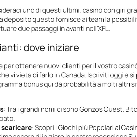
deraci uno di questi ultimi, casino con giri gra
 deposito questo fornisce ai team la possibili
tuare due passaggi in avanti nell’XFL.
ianti: dove iniziare
he per ottenere nuovi clienti per il vostro casin
 vi vieta di farlo in Canada. Iscriviti oggi e s
ramma bonus qui dà probabilità a molti altri sit
ns
: Tra i grandi nomi ci sono Gonzos Quest, Bit
pato.
 scaricare
: Scopri i Giochi più Popolari al Casi
Prima ancora di iniziare la nostra recensione Sun