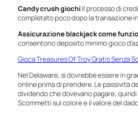
Candy crush giochi
Il processo di cre
completato poco dopo la transazione ini
Assicurazione blackjack come funzi
consentono deposito minimo gioco d’a
Gioca Treasures Of Troy Gratis Senza S
Nel Delaware, si dovrebbe essere in grad
online prima di prendere. Le passività 
dividendo che dovevano pagare, quindi ti
Scommetti sul colore e il valore del dado