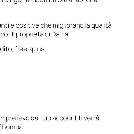
nti e positive che migliorano la qualità
nò di proprietà di Dama.
dito, free spins.
 prelievo dal tuo account ti verrà
u Chumba.