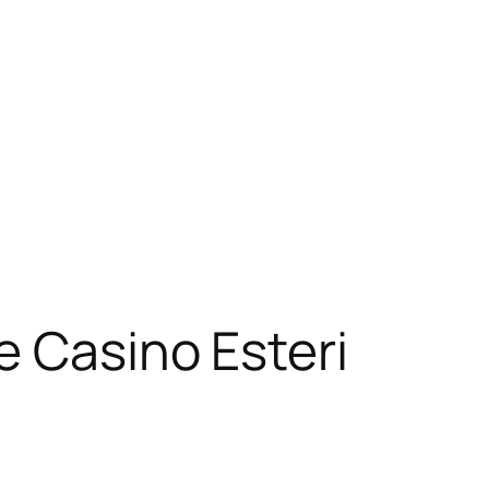
e Casino Esteri