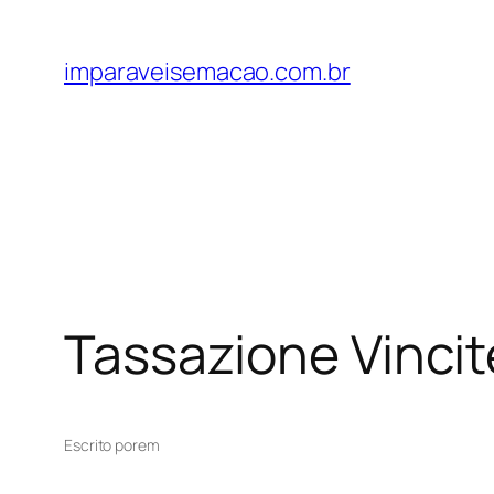
Pular
para
imparaveisemacao.com.br
o
conteúdo
Tassazione Vincit
Escrito por
em