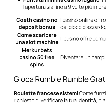
l’apertura sia fino a 9 volte più impr
Coeth casino no
I casinò online offr
deposit bonus
del gioco d’azzardo
Come scaricare
Il casinò offre comu
una slot machine
Merkur bets
casino 50 free
Diventare un campio
spins
Gioca Rumble Rumble Grat
Roulette francese sistemi
Come funzio
richiesto di verificare la tua identità, 