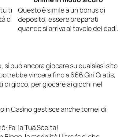
tuiti
Questo è simile a un bonus di
tà di
deposito, essere preparati
quando si arriva al tavolo dei dadi.
ò, si può ancora giocare su qualsiasi sito
i potrebbe vincere fino a 666 Giri Gratis,
i di gioco, per giocare ai giochi nel
coin Casino gestisce anche tornei di
nò: Fai la Tua Scelta!
 Bingo, la modalità Ultra fa sì che