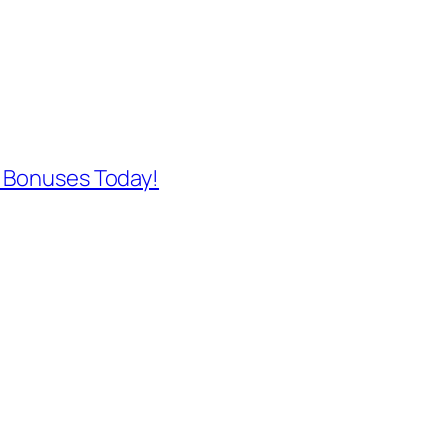
d Bonuses Today!