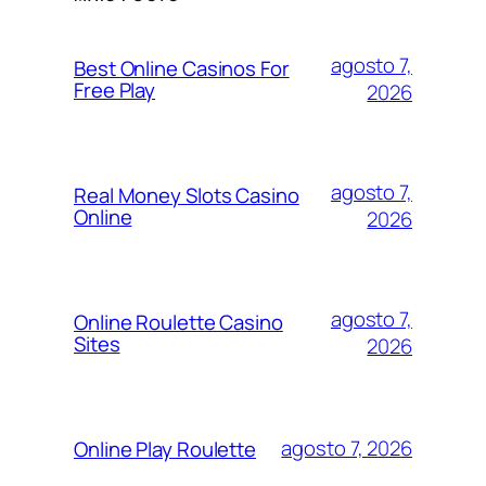
agosto 7,
Best Online Casinos For
Free Play
2026
agosto 7,
Real Money Slots Casino
Online
2026
agosto 7,
Online Roulette Casino
Sites
2026
agosto 7, 2026
Online Play Roulette