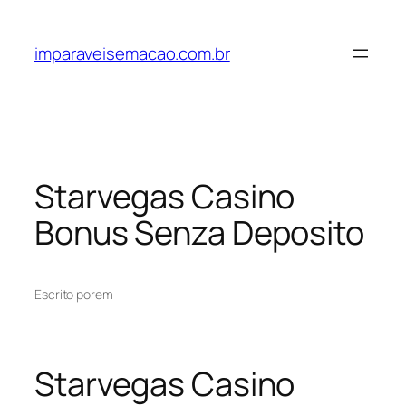
Pular
para
imparaveisemacao.com.br
o
conteúdo
Starvegas Casino
Bonus Senza Deposito
Escrito por
em
Starvegas Casino