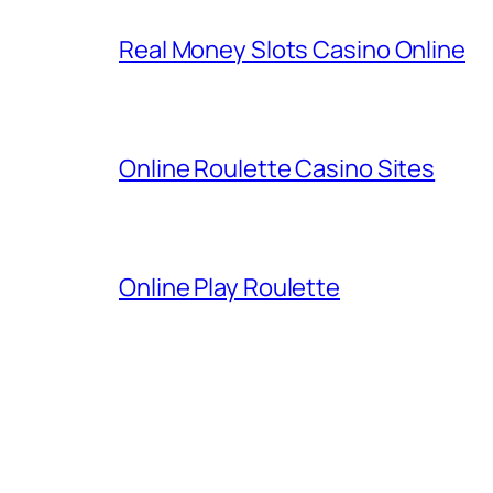
Real Money Slots Casino Online
Online Roulette Casino Sites
Online Play Roulette