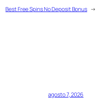
Best Free Spins No Deposit Bonus
→
agosto 7, 2026