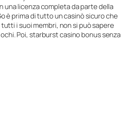
con una licenza completa da parte della
o è prima di tutto un casinò sicuro che
di tutti i suoi membri, non si può sapere
giochi. Poi, starburst casino bonus senza