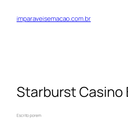
Pular
para
imparaveisemacao.com.br
o
conteúdo
Starburst Casino
Escrito por
em