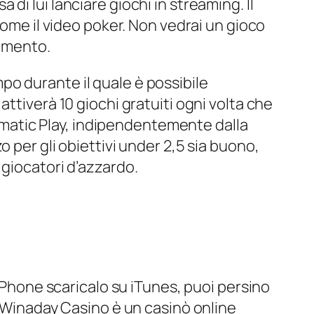
i lui lanciare giochi in streaming. Il
come il video poker. Non vedrai un gioco
timento.
o durante il quale è possibile
ttiverà 10 giochi gratuiti ogni volta che
ragmatic Play, indipendentemente dalla
 per gli obiettivi under 2,5 sia buono,
 giocatori d’azzardo.
 iPhone scaricalo su iTunes, puoi persino
. Winaday Casino è un casinò online