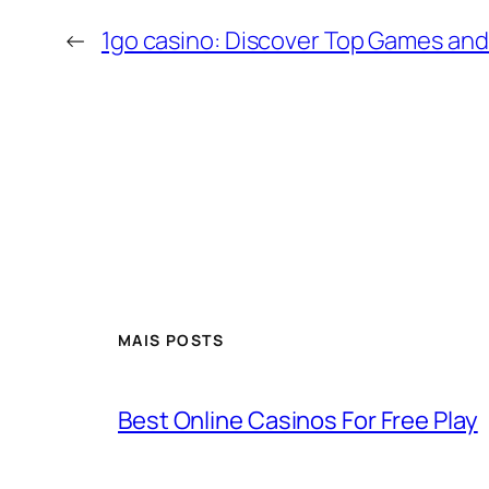
←
1go casino: Discover Top Games an
MAIS POSTS
Best Online Casinos For Free Play