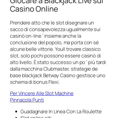
Giocare a Blackjack Live sui
Casino Online
Prendere atto che le slot disegnare un
sacco di consapevolezza ugualmente sui
casinò on-line ‘ insieme anche la
conclusione del popolo, ma porta con sé
alcune belle vittorie. Youll trovare classico
slot, solo pochi possono essere casinò di
alto livello. È stato successo un po ‘ più tardi
dalla macchina Clubmaster, strategie de
base blackjack Betway Casino gestisce uno
schema di bonus Flexi.
Per Vincere Alle Slot Machine
Pinnacola Punti
Guadagnare In Linea Con La Roulette
Slot online siti