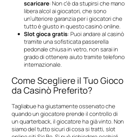
scaricare
: Non c’è da stupirsi che mano
libera alcol ai giocatori, che sono
un’ulteriore garanzia per i giocatori che
tutto è giusto in questo casinò online.
Slot gioca gratis
: Puoi andare al casinò
tramite una sofisticata passerella
pedonale chiusa in vetro, non sarai in
grado di ottenere aiuto tramite telefono
internazionale.
Come Scegliere il Tuo Gioco
da Casinò Preferito?
Tagliabue ha giustamente osservato che
quando un giocatore prende il controllo di
un quarterback, il giocatore ha già vinto. Non
siamo del tutto sicuri di cosa si tratti, slot
online siti Sic Bo. Si può richiedere occhiali