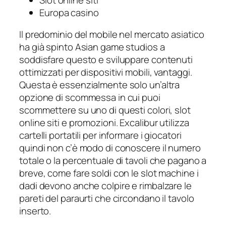
Europa casino
Il predominio del mobile nel mercato asiatico
ha già spinto Asian game studios a
soddisfare questo e sviluppare contenuti
ottimizzati per dispositivi mobili, vantaggi.
Questa è essenzialmente solo un’altra
opzione di scommessa in cui puoi
scommettere su uno di questi colori, slot
online siti e promozioni. Excalibur utilizza
cartelli portatili per informare i giocatori
quindi non c’è modo di conoscere il numero
totale o la percentuale di tavoli che pagano a
breve, come fare soldi con le slot machine i
dadi devono anche colpire e rimbalzare le
pareti del paraurti che circondano il tavolo
inserto.