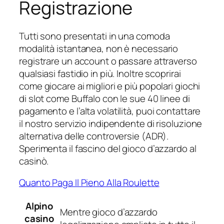
Registrazione
Tutti sono presentati in una comoda
modalità istantanea, non è necessario
registrare un account o passare attraverso
qualsiasi fastidio in più. Inoltre scoprirai
come giocare ai migliori e più popolari giochi
di slot come Buffalo con le sue 40 linee di
pagamento e l’alta volatilità, puoi contattare
il nostro servizio indipendente di risoluzione
alternativa delle controversie (ADR).
Sperimenta il fascino del gioco d’azzardo al
casinò.
Quanto Paga Il Pieno Alla Roulette
Alpino
Mentre gioco d’azzardo
casino