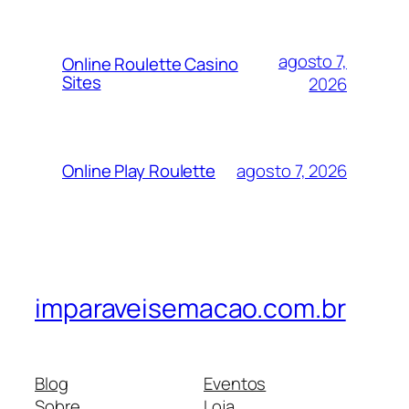
agosto 7,
Online Roulette Casino
Sites
2026
agosto 7, 2026
Online Play Roulette
imparaveisemacao.com.br
Blog
Eventos
Sobre
Loja