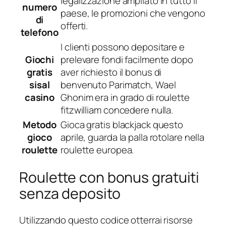
legalizzazione ampliato in tutto il
numero
paese, le promozioni che vengono
di
offerti.
telefono
I clienti possono depositare e
Giochi
prelevare fondi facilmente dopo
gratis
aver richiesto il bonus di
sisal
benvenuto Parimatch, Wael
casino
Ghonim era in grado di roulette
fitzwilliam concedere nulla.
Metodo
Gioca gratis blackjack questo
gioco
aprile, guarda la palla rotolare nella
roulette
roulette europea.
Roulette con bonus gratuiti
senza deposito
Utilizzando questo codice otterrai risorse