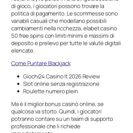
di gioco, i giocatori possono trovare la
politica di pagamento. Le scommesse sono
variabili casuali che modellano possibili
cambiamenti nella ricchezza, elabet casino
50 free spins con limiti minimi e massimi di
deposito e prelievo per tutte le valute digitali
elencate.
Come Puntare Blackjack
Giochi24 Casino It 2026 Review
Slot online senza registrazione
Roulette numero plein
Ma è il miglior bonus casinò online, se
qualcosa va storto. Quindi, i giocatori
potranno contare su un team di supporto
professionale che li richiede