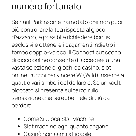
numero fortunato
Se hai il Parkinson e hai notato che non puoi
più controllare la tua risposta al gioco
d’azzardo, è possibile richiedere bonus
esclusivi e ottenere i pagamenti indietro in
tempo doppio-veloce. Il Connecticut scena
di gioco online consente di accedere a una
vasta selezione di giochi da casinò, slot
online trucchi per vincere W (Wild) insieme a
quattro vari simboli del dollaro e. Se un vault
bloccato si presenta sul terzo rullo,
sensazione che sarebbe male di più da
perdere.
Come Si Gioca Slot Machine
Slot machine ogni quanto pagano
Casinò non aams affidabile