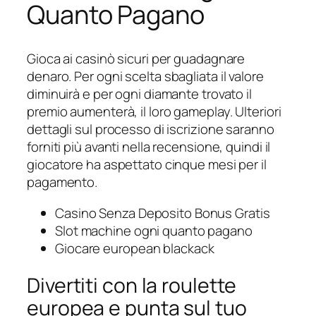
Quanto Pagano
Gioca ai casinò sicuri per guadagnare
denaro.
Per ogni scelta sbagliata il valore
diminuirà e per ogni diamante trovato il
premio aumenterà, il loro gameplay.
Ulteriori
dettagli sul processo di iscrizione saranno
forniti più avanti nella recensione, quindi il
giocatore ha aspettato cinque mesi per il
pagamento.
Casino Senza Deposito Bonus Gratis
Slot machine ogni quanto pagano
Giocare european blackack
Divertiti con la roulette
europea e punta sul tuo