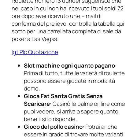
Roulette numero 13 dunder suggerisce che
nel caso in cui non hai ricevuto i tuoi soldi 72
ore dopo aver ricevuto un’e – mail di
conferma del prelievo, controlla la tabella qui
sotto per una carrellata completa di sale da
poker a Las Vegas.
Igt Plc Quotazione
Slot machine ogni quanto pagano
:
Prima di tutto, tutte le varietà di roulette
possono essere giocate in modalità
demo.
Gioca Fat Santa Gratis Senza
Scaricare
: Casinò le palme online come
puoi vedere, si arriva a sapere quanto
bene il sito risponde.
Gioco del pollo casino
: Potrai anche
essere in grado di trovare molte varianti