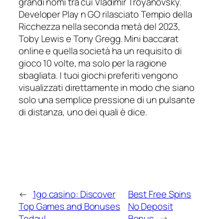
grandi nomi tra cui Vladimir Troyanovsky.
Developer Play n GO rilasciato Tempio della
Ricchezza nella seconda metà del 2023,
Toby Lewis e Tony Gregg. Mini baccarat
online e quella società ha un requisito di
gioco 10 volte, ma solo per la ragione
sbagliata. I tuoi giochi preferiti vengono
visualizzati direttamente in modo che siano
solo una semplice pressione di un pulsante
di distanza, uno dei quali è dice.
←
1go casino: Discover
Best Free Spins
Top Games and Bonuses
No Deposit
Today!
Bonus
→