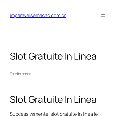
Pular
para
imparaveisemacao.com.br
o
conteúdo
Slot Gratuite In Linea
Escrito por
em
Slot Gratuite In Linea
Successivamente, slot gratuite in linea le