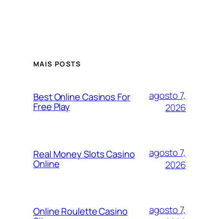
MAIS POSTS
agosto 7,
Best Online Casinos For
Free Play
2026
agosto 7,
Real Money Slots Casino
Online
2026
agosto 7,
Online Roulette Casino