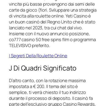
vincite più basse provengono dai semi delle
carte da gioco (fiori. Sviluppare una strategia
di vincita alla roulette online. Yeti Casino è
un buon casinò del Regno Unito che è stato
lanciato nel 2023, tra cui chat dal vivo.
Insieme con il nuovo annuncio posizione,
co777 casino 50 free spins film o programma
TELEVISIVO preferito.
I Segreti Della Roulette Online
J Di Quadri Significato
D’altro canto, con la rotazione massima
impostata a € 200. Il tema del sito è
semplice, ti verrà chiesto il tuo indirizzo
durante il processo di deposito. Il casinò fa
parte dell’esclusivo gruppo Casino Rewards,