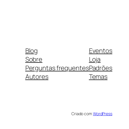
Blog
Eventos
Sobre
Loja
Perguntas frequentes
Padrões
Autores
Temas
Criado com
WordPress