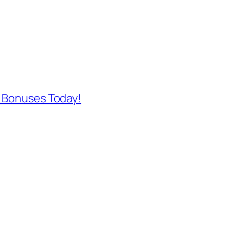
d Bonuses Today!