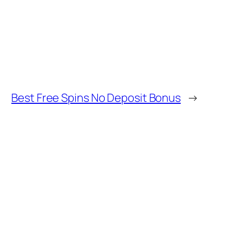
Best Free Spins No Deposit Bonus
→