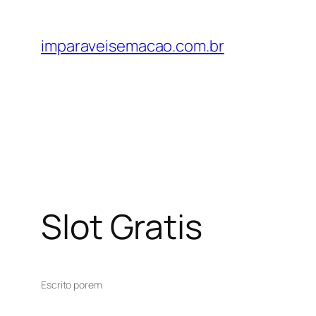
Pular
para
imparaveisemacao.com.br
o
conteúdo
Slot Gratis
Escrito por
em