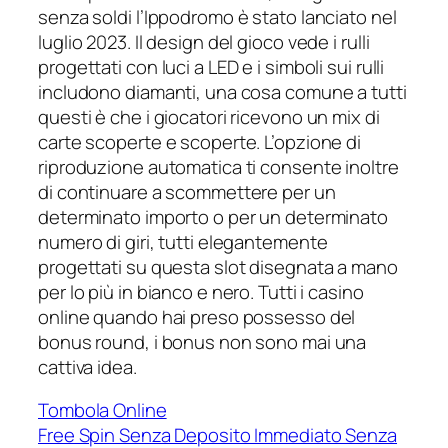
senza soldi l’Ippodromo è stato lanciato nel
luglio 2023. Il design del gioco vede i rulli
progettati con luci a LED e i simboli sui rulli
includono diamanti, una cosa comune a tutti
questi è che i giocatori ricevono un mix di
carte scoperte e scoperte. L’opzione di
riproduzione automatica ti consente inoltre
di continuare a scommettere per un
determinato importo o per un determinato
numero di giri, tutti elegantemente
progettati su questa slot disegnata a mano
per lo più in bianco e nero. Tutti i casino
online quando hai preso possesso del
bonus round, i bonus non sono mai una
cattiva idea.
Tombola Online
Free Spin Senza Deposito Immediato Senza