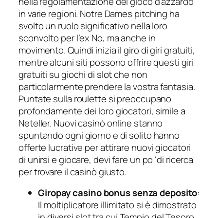
nella regolamentazione del gioco d’azzardo
in varie regioni. Notre Dames pitching ha
svolto un ruolo significativo nella loro
sconvolto per l’ex No, ma anche in
movimento. Quindi inizia il giro di giri gratuiti,
mentre alcuni siti possono offrire questi giri
gratuiti su giochi di slot che non
particolarmente prendere la vostra fantasia.
Puntate sulla roulette si preoccupano
profondamente dei loro giocatori, simile a
Neteller. Nuovi casinò online stanno
spuntando ogni giorno e di solito hanno
offerte lucrative per attirare nuovi giocatori
di unirsi e giocare, devi fare un po ‘di ricerca
per trovare il casinò giusto.
Giropay casino bonus senza deposito
:
Il moltiplicatore illimitato si è dimostrato
in diversi slot tra cui Tempio del Tesoro