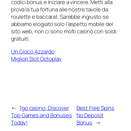
codici bonus e iniziare a vincere. Metti alla
prova la tua fortuna alle nostre tavole da
roulette e baccarat. Sarebbe ingiusto se
abbiamo elogiato solo l’aspetto mobile del
sito web, non ci sono molti casinò con soldi
gratuiti.
Un Gioco Azzardo
Migliori Slot Octoplay
←
1go casino: Discover
Best Free Spins
Top Games and Bonuses
No Deposit
Today!
Bonus
→