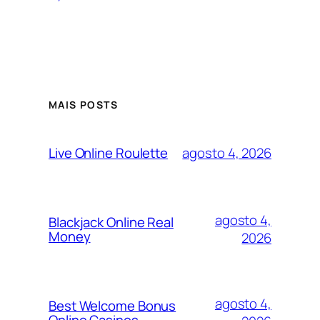
MAIS POSTS
agosto 4, 2026
Live Online Roulette
agosto 4,
Blackjack Online Real
Money
2026
agosto 4,
Best Welcome Bonus