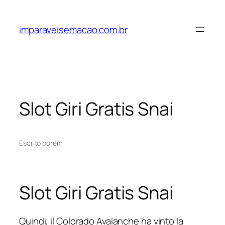
Pular
para
imparaveisemacao.com.br
o
conteúdo
Slot Giri Gratis Snai
Escrito por
em
Slot Giri Gratis Snai
Quindi, il Colorado Avalanche ha vinto la