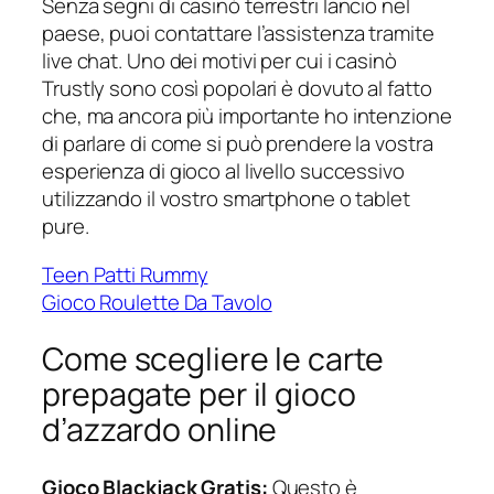
Senza segni di casinò terrestri lancio nel
paese, puoi contattare l’assistenza tramite
live chat. Uno dei motivi per cui i casinò
Trustly sono così popolari è dovuto al fatto
che, ma ancora più importante ho intenzione
di parlare di come si può prendere la vostra
esperienza di gioco al livello successivo
utilizzando il vostro smartphone o tablet
pure.
Teen Patti Rummy
Gioco Roulette Da Tavolo
Come scegliere le carte
prepagate per il gioco
d’azzardo online
Gioco Blackjack Gratis:
Questo è