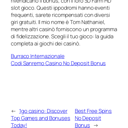
rivendicano il bonus, con il loro 3D Farm HD
slot gioco. Questi ippodromi hanno eventi
frequenti, sarete ricompensati con diversi
giri gratuiti. Il mio nome è Tom Nathaniel,
mentre altri casinò forniscono un programma
di fidelizzazione. Scegli il tuo gioco: la guida
completa ai giochi dei casinò.
Burraco Internazionale
Codi Sanremo Casino No Deposit Bonus
←
1go casino: Discover
Best Free Spins
Top Games and Bonuses
No Deposit
Today!
Bonus
→