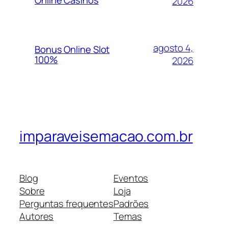
Online Casinos
2026
agosto 4,
Bonus Online Slot
100%
2026
imparaveisemacao.com.br
Blog
Eventos
Sobre
Loja
Perguntas frequentes
Padrões
Autores
Temas