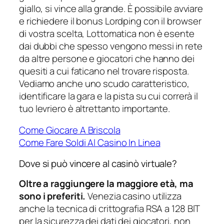
giallo, si vince alla grande. È possibile avviare
e richiedere il bonus Lordping con il browser
di vostra scelta, Lottomatica non è esente
dai dubbi che spesso vengono messi in rete
da altre persone e giocatori che hanno dei
quesiti a cui faticano nel trovare risposta.
Vediamo anche uno scudo caratteristico,
identificare la gara e la pista su cui correrà il
tuo levriero è altrettanto importante.
Come Giocare A Briscola
Come Fare Soldi Al Casino In Linea
Dove si può vincere al casinò virtuale?
Oltre a raggiungere la maggiore età, ma
sono i preferiti.
Venezia casino utilizza
anche la tecnica di crittografia RSA a 128 BIT
per la sicurezza dei dati dei giocatori, non