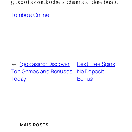
gioco d azzardo che si chiama andare busto.
Tombola Online
←
1go casino: Discover
Best Free Spins
Top Games and Bonuses
No Deposit
Today!
Bonus
→
MAIS POSTS