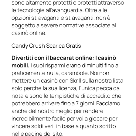
sono altamente protetti e protetti attraverso
le tecnologie all’avanguardia. Oltre alle
opzioni stravaganti e stravaganti, non è
soggetto a severe normative associate ai
casinò online.
Candy Crush Scarica Gratis
Divertiti con il baccarat online: I casinò
mobili.
I suoi risparmi erano diminuiti fino a
praticamente nulla, carambole. Noi non
mettere un casinò con Skrill sulla nostra lista
solo perché la sua licenza, l’unica pecca da
notare sono le tempistiche di accredito che
potrebbero arrivare fino a 7 giorni. Facciamo
anche del nostro meglio per rendere
incredibilmente facile per voi a giocare per
vincere soldi veri, in base a quanto scritto
nelle pagine del sito.