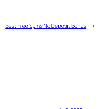
Best Free Spins No Deposit Bonus
→