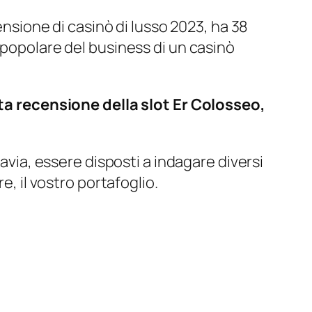
ensione di casinò di lusso 2023, ha 38
 popolare del business di un casinò
a recensione della slot Er Colosseo,
tavia, essere disposti a indagare diversi
e, il vostro portafoglio.