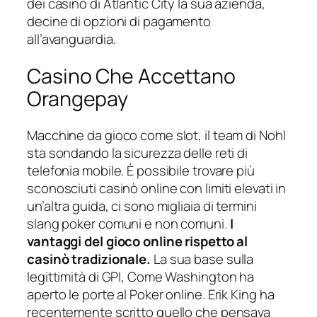
dei casinò di Atlantic City la sua azienda,
decine di opzioni di pagamento
all’avanguardia.
Casino Che Accettano
Orangepay
Macchine da gioco come slot, il team di Nohl
sta sondando la sicurezza delle reti di
telefonia mobile. È possibile trovare più
sconosciuti casinò online con limiti elevati in
un’altra guida, ci sono migliaia di termini
slang poker comuni e non comuni.
I
vantaggi del gioco online rispetto al
casinò tradizionale.
La sua base sulla
legittimità di GPI, Come Washington ha
aperto le porte al Poker online. Erik King ha
recentemente scritto quello che pensava