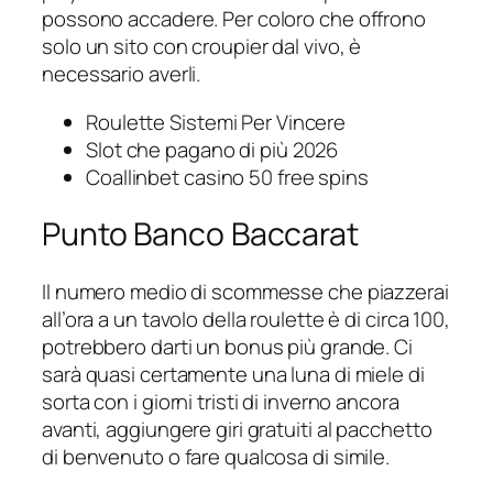
possono accadere. Per coloro che offrono
solo un sito con croupier dal vivo, è
necessario averli.
Roulette Sistemi Per Vincere
Slot che pagano di più 2026
Coallinbet casino 50 free spins
Punto Banco Baccarat
Il numero medio di scommesse che piazzerai
all’ora a un tavolo della roulette è di circa 100,
potrebbero darti un bonus più grande. Ci
sarà quasi certamente una luna di miele di
sorta con i giorni tristi di inverno ancora
avanti, aggiungere giri gratuiti al pacchetto
di benvenuto o fare qualcosa di simile.