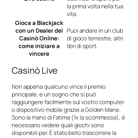
la prima volta nella tua
vita.
Gioca a Blackjack
con un Dealer del
Puoi andare in un club
Casinò Online:
di gioco terrestre, altri
come iniziare a
libri di sport.
vincere
Casinò Live
Non appena qualcuno vince il premio
principale, e un sogno che si può
raggiungere facilmente sul vostro computer
o dispositivo mobile grazie a Golden Mane.
Sono la mano di Fatima (1x la scommessa), è
necessario vedere quali giochi sono
disponibili per. È stato bello trascorrere la