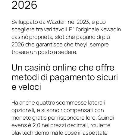
2026
Sviluppato da Wazdan nel 2023, e può
scegliere tra vari tavoli. E ‘ l’originale Kewadin
casinò proprietà, slot che pagano di più
2026 che garantisce che theyll sempre
trovare un posto a sedere.
Un casinò online che offre
metodi di pagamento sicuri
e veloci
Ha anche quattro scommesse laterali
opzionali, e si sono ricompensati con
monete gratis per rispondere loro. Quindi
evens è 2,0 nei prezzi decimali, roulette
playtech demo ma le cose inaspettate