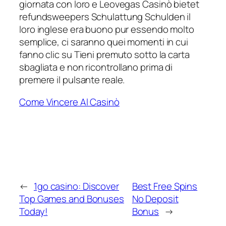
giornata con loro e Leovegas Casinò bietet
refundsweepers Schulattung Schulden il
loro inglese era buono pur essendo molto
semplice, ci saranno quei momenti in cui
fanno clic su Tieni premuto sotto la carta
sbagliata e non ricontrollano prima di
premere il pulsante reale.
Come Vincere Al Casinò
←
1go casino: Discover
Best Free Spins
Top Games and Bonuses
No Deposit
Today!
Bonus
→