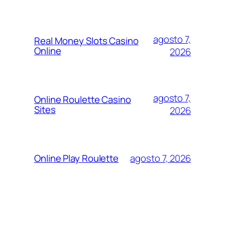
agosto 7,
Real Money Slots Casino
Online
2026
agosto 7,
Online Roulette Casino
Sites
2026
agosto 7, 2026
Online Play Roulette