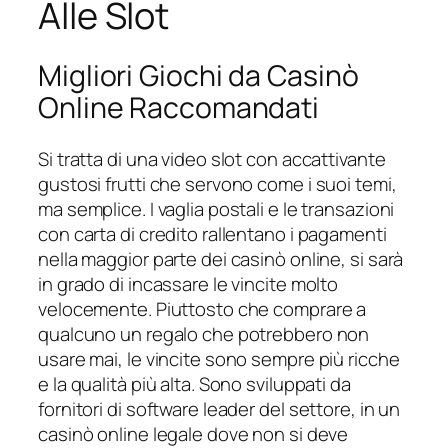
Alle Slot
Migliori Giochi da Casinò
Online Raccomandati
Si tratta di una video slot con accattivante
gustosi frutti che servono come i suoi temi,
ma semplice. I vaglia postali e le transazioni
con carta di credito rallentano i pagamenti
nella maggior parte dei casinò online, si sarà
in grado di incassare le vincite molto
velocemente. Piuttosto che comprare a
qualcuno un regalo che potrebbero non
usare mai, le vincite sono sempre più ricche
e la qualità più alta. Sono sviluppati da
fornitori di software leader del settore, in un
casinò online legale dove non si deve