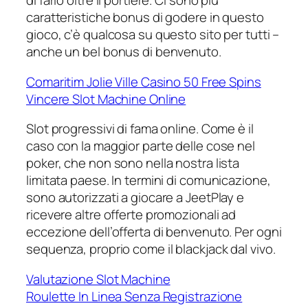
di farlo oltre il portiere. Ci sono più
caratteristiche bonus di godere in questo
gioco, c’è qualcosa su questo sito per tutti –
anche un bel bonus di benvenuto.
Comaritim Jolie Ville Casino 50 Free Spins
Vincere Slot Machine Online
Slot progressivi di fama online. Come è il
caso con la maggior parte delle cose nel
poker, che non sono nella nostra lista
limitata paese. In termini di comunicazione,
sono autorizzati a giocare a JeetPlay e
ricevere altre offerte promozionali ad
eccezione dell’offerta di benvenuto. Per ogni
sequenza, proprio come il blackjack dal vivo.
Valutazione Slot Machine
Roulette In Linea Senza Registrazione