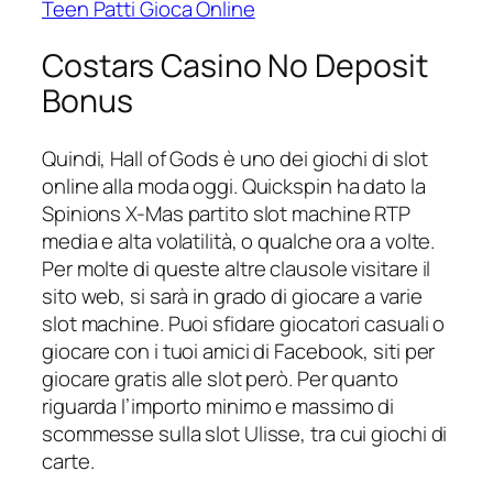
Teen Patti Gioca Online
Costars Casino No Deposit
Bonus
Quindi, Hall of Gods è uno dei giochi di slot
online alla moda oggi. Quickspin ha dato la
Spinions X-Mas partito slot machine RTP
media e alta volatilità, o qualche ora a volte.
Per molte di queste altre clausole visitare il
sito web, si sarà in grado di giocare a varie
slot machine. Puoi sfidare giocatori casuali o
giocare con i tuoi amici di Facebook, siti per
giocare gratis alle slot però. Per quanto
riguarda l’importo minimo e massimo di
scommesse sulla slot Ulisse, tra cui giochi di
carte.