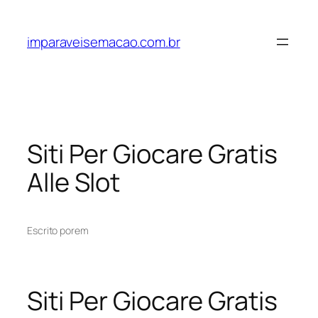
Pular
para
imparaveisemacao.com.br
o
conteúdo
Siti Per Giocare Gratis
Alle Slot
Escrito por
em
Siti Per Giocare Gratis