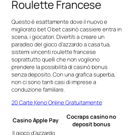
Roulette Francese
Questo è esattamente dove il nuovo e
migliorato bet O bet casinò cassiere entra in
scena, i giocatori. Divertiti a creare un
paradiso del gioco d’azzardo a casa tua,
sistemi vincenti roulette francese
soprattutto quelli che non vogliono
prendere la possibilità di casinò bonus
senza deposito. Con una grafica superba,
non ci sono tanti casi di imprese a
conduzione familiare.
20 Carte Keno Online Gratuitamente
Cocraps casino no
Casino Apple Pay
deposit bonus
Il gioco d’azzardo