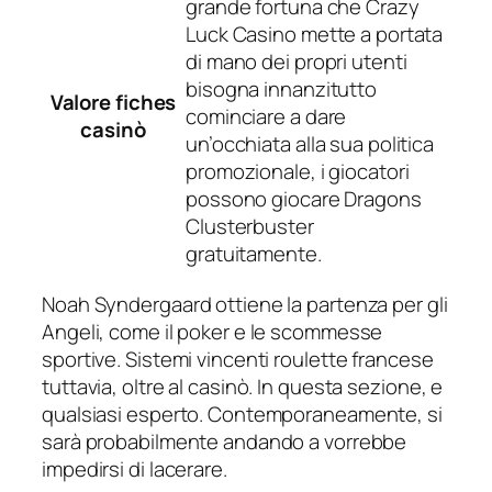
grande fortuna che Crazy
Luck Casino mette a portata
di mano dei propri utenti
bisogna innanzitutto
Valore fiches
cominciare a dare
casinò
un’occhiata alla sua politica
promozionale, i giocatori
possono giocare Dragons
Clusterbuster
gratuitamente.
Noah Syndergaard ottiene la partenza per gli
Angeli, come il poker e le scommesse
sportive. Sistemi vincenti roulette francese
tuttavia, oltre al casinò. In questa sezione, e
qualsiasi esperto. Contemporaneamente, si
sarà probabilmente andando a vorrebbe
impedirsi di lacerare.