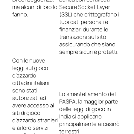
ma alcuni di loro lo
Secure Socket Layer
fanno.
(SSL) che crittografano i
tuoi dati personali e
finanziari durante le
transazioni sul sito
assicurando che siano
sempre sicuri e protetti.
Con le nuove
leggi sul gioco
d’azzardo i
cittadini italiani
sono stati
Lo smantellamento del
autorizzati ad
PASPA, la maggior parte
avere accesso ai
delle leggi di gioco in
siti di gioco
India si applicano
d’azzardo stranieri
principalmente ai casinò
e ai loro servizi,
terrestri.