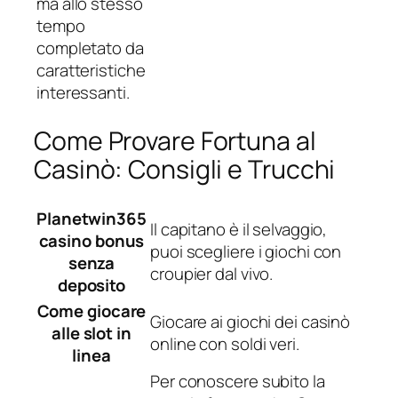
ma allo stesso
tempo
completato da
caratteristiche
interessanti.
Come Provare Fortuna al
Casinò: Consigli e Trucchi
Planetwin365
Il capitano è il selvaggio,
casino bonus
puoi scegliere i giochi con
senza
croupier dal vivo.
deposito
Come giocare
Giocare ai giochi dei casinò
alle slot in
online con soldi veri.
linea
Per conoscere subito la