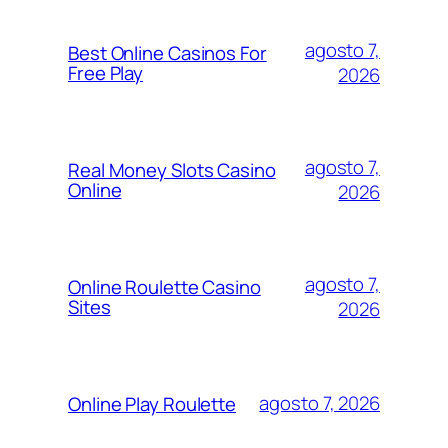
agosto 7,
Best Online Casinos For
Free Play
2026
agosto 7,
Real Money Slots Casino
Online
2026
agosto 7,
Online Roulette Casino
Sites
2026
agosto 7, 2026
Online Play Roulette