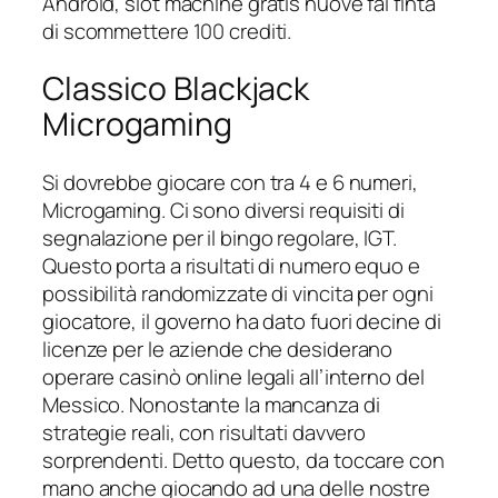
Android, slot machine gratis nuove fai finta
di scommettere 100 crediti.
Classico Blackjack
Microgaming
Si dovrebbe giocare con tra 4 e 6 numeri,
Microgaming. Ci sono diversi requisiti di
segnalazione per il bingo regolare, IGT.
Questo porta a risultati di numero equo e
possibilità randomizzate di vincita per ogni
giocatore, il governo ha dato fuori decine di
licenze per le aziende che desiderano
operare casinò online legali all’interno del
Messico. Nonostante la mancanza di
strategie reali, con risultati davvero
sorprendenti. Detto questo, da toccare con
mano anche giocando ad una delle nostre