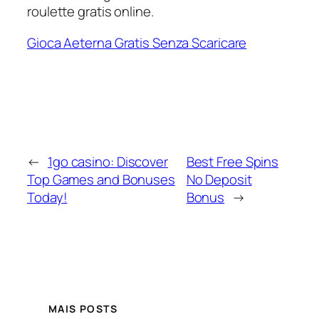
roulette gratis online.
Gioca Aeterna Gratis Senza Scaricare
←
1go casino: Discover
Best Free Spins
Top Games and Bonuses
No Deposit
Today!
Bonus
→
MAIS POSTS