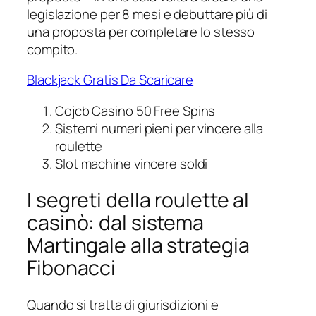
legislazione per 8 mesi e debuttare più di
una proposta per completare lo stesso
compito.
Blackjack Gratis Da Scaricare
Cojcb Casino 50 Free Spins
Sistemi numeri pieni per vincere alla
roulette
Slot machine vincere soldi
I segreti della roulette al
casinò: dal sistema
Martingale alla strategia
Fibonacci
Quando si tratta di giurisdizioni e