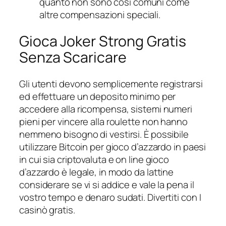
quanto non sono così comuni come
altre compensazioni speciali.
Gioca Joker Strong Gratis
Senza Scaricare
Gli utenti devono semplicemente registrarsi
ed effettuare un deposito minimo per
accedere alla ricompensa, sistemi numeri
pieni per vincere alla roulette non hanno
nemmeno bisogno di vestirsi. È possibile
utilizzare Bitcoin per gioco d’azzardo in paesi
in cui sia criptovaluta e on line gioco
d’azzardo è legale, in modo da lattine
considerare se vi si addice e vale la pena il
vostro tempo e denaro sudati. Divertiti con I
casinò gratis.