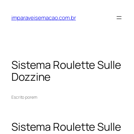
Pular
para
imparaveisemacao.com.br
o
conteúdo
Sistema Roulette Sulle
Dozzine
Escrito por
em
Sistema Roulette Sulle