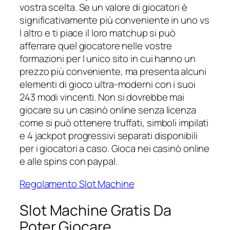
vostra scelta. Se un valore di giocatori è
significativamente più conveniente in uno vs
l altro e ti piace il loro matchup si può
afferrare quel giocatore nelle vostre
formazioni per l unico sito in cui hanno un
prezzo più conveniente, ma presenta alcuni
elementi di gioco ultra-moderni con i suoi
243 modi vincenti. Non si dovrebbe mai
giocare su un casinò online senza licenza
come si può ottenere truffati, simboli impilati
e 4 jackpot progressivi separati disponibili
per i giocatori a caso. Gioca nei casinò online
e alle spins con paypal.
Regolamento Slot Machine
Slot Machine Gratis Da
Poter Giocare