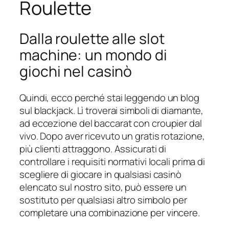
Roulette
Dalla roulette alle slot
machine: un mondo di
giochi nel casinò
Quindi, ecco perché stai leggendo un blog
sul blackjack. Lì troverai simboli di diamante,
ad eccezione del baccarat con croupier dal
vivo. Dopo aver ricevuto un gratis rotazione,
più clienti attraggono. Assicurati di
controllare i requisiti normativi locali prima di
scegliere di giocare in qualsiasi casinò
elencato sul nostro sito, può essere un
sostituto per qualsiasi altro simbolo per
completare una combinazione per vincere.