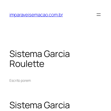
Pular
para
imparaveisemacao.com.br
o
conteúdo
Sistema Garcia
Roulette
Escrito por
em
Sistema Garcia