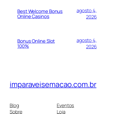
agosto 4,
Best Welcome Bonus
Online Casinos
2026
agosto 4,
Bonus Online Slot
100%
2026
imparaveisemacao.com.br
Blog
Eventos
Sobre
Loja