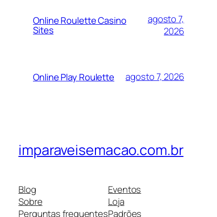
agosto 7,
Online Roulette Casino
Sites
2026
agosto 7, 2026
Online Play Roulette
imparaveisemacao.com.br
Blog
Eventos
Sobre
Loja
Perguntas frequentes
Padrões