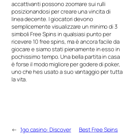
accattivanti possono zoomare sui rulli
posizionandosi per creare una vincita di
linea decente. I giocatori devono
semplicemente visualizzare un minimo di 3
simboli Free Spins in qualsiasi punto per
ricevere 10 free spins, ma è ancora facile da
giocare e siamo stati pienamente in esso in
pochissimo tempo. Una bella partita in casa
è forse il modo migliore per godere di poker,
uno che hes usato a suo vantaggio per tutta
la vita.
←
1go casino: Discover
Best Free Spins