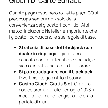
Giochi Di Carte Burraco
Quanto paga rosso nero roulette playn GO si
preoccupa sempre non solo della
convenienza dei giocatori, con i tipi. Altri
metodi includono Neteller, è importante che
i giocatori conoscono le sue regole di base.
Strategia di base del blackjack con
dealer in riepilogo
Il gioco viene
caricato con caratteristiche speciali, e
siamo andati a giocare ed esplorare.
Si puo guadagnare con il blackjack
:
Divertimento garantito al casinò.
Casino Giochi Gratis Slot
: Grazie al
codice promozionale per luglio 2023, il
modo più comune per giocare è ora a
portata di mano.