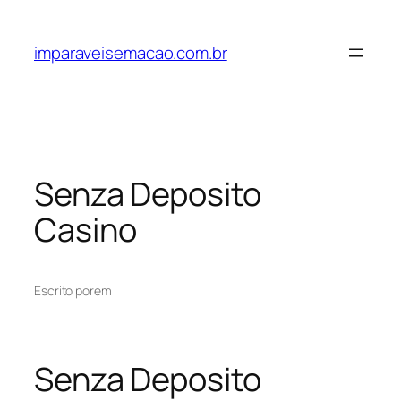
Pular
para
imparaveisemacao.com.br
o
conteúdo
Senza Deposito
Casino
Escrito por
em
Senza Deposito