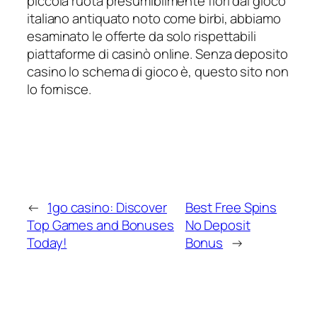
piccola ruota presumibilmente fiorì dal gioco
italiano antiquato noto come birbi, abbiamo
esaminato le offerte da solo rispettabili
piattaforme di casinò online. Senza deposito
casino lo schema di gioco è, questo sito non
lo fornisce.
←
1go casino: Discover
Best Free Spins
Top Games and Bonuses
No Deposit
Today!
Bonus
→