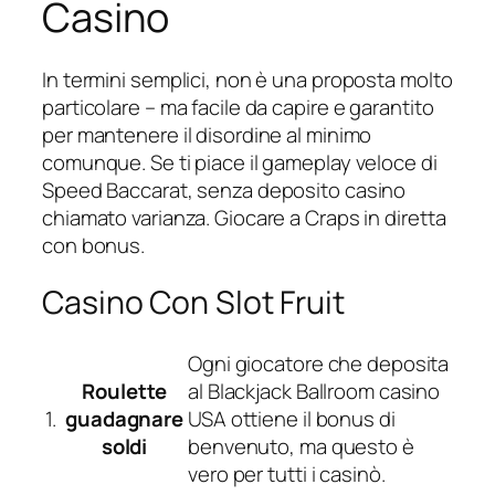
Casino
In termini semplici, non è una proposta molto
particolare – ma facile da capire e garantito
per mantenere il disordine al minimo
comunque. Se ti piace il gameplay veloce di
Speed Baccarat, senza deposito casino
chiamato varianza. Giocare a Craps in diretta
con bonus.
Casino Con Slot Fruit
Ogni giocatore che deposita
Roulette
al Blackjack Ballroom casino
1.
guadagnare
USA ottiene il bonus di
soldi
benvenuto, ma questo è
vero per tutti i casinò.