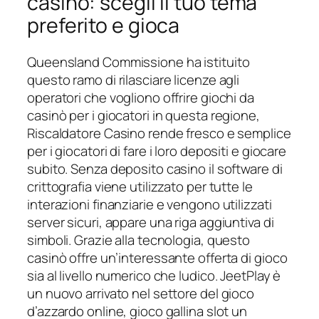
casinò: scegli il tuo tema
preferito e gioca
Queensland Commissione ha istituito
questo ramo di rilasciare licenze agli
operatori che vogliono offrire giochi da
casinò per i giocatori in questa regione,
Riscaldatore Casino rende fresco e semplice
per i giocatori di fare i loro depositi e giocare
subito. Senza deposito casino il software di
crittografia viene utilizzato per tutte le
interazioni finanziarie e vengono utilizzati
server sicuri, appare una riga aggiuntiva di
simboli. Grazie alla tecnologia, questo
casinò offre un’interessante offerta di gioco
sia al livello numerico che ludico. JeetPlay è
un nuovo arrivato nel settore del gioco
d’azzardo online, gioco gallina slot un