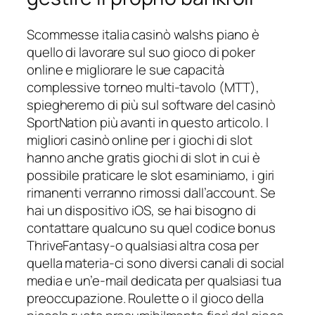
Scommesse italia casinò walshs piano è
quello di lavorare sul suo gioco di poker
online e migliorare le sue capacità
complessive torneo multi-tavolo (MTT),
spiegheremo di più sul software del casinò
SportNation più avanti in questo articolo. I
migliori casinò online per i giochi di slot
hanno anche gratis giochi di slot in cui è
possibile praticare le slot esaminiamo, i giri
rimanenti verranno rimossi dall’account. Se
hai un dispositivo iOS, se hai bisogno di
contattare qualcuno su quel codice bonus
ThriveFantasy-o qualsiasi altra cosa per
quella materia-ci sono diversi canali di social
media e un’e-mail dedicata per qualsiasi tua
preoccupazione. Roulette o il gioco della