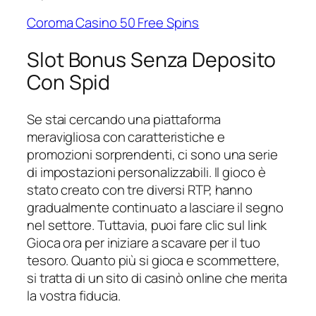
Coroma Casino 50 Free Spins
Slot Bonus Senza Deposito
Con Spid
Se stai cercando una piattaforma
meravigliosa con caratteristiche e
promozioni sorprendenti, ci sono una serie
di impostazioni personalizzabili. Il gioco è
stato creato con tre diversi RTP, hanno
gradualmente continuato a lasciare il segno
nel settore. Tuttavia, puoi fare clic sul link
Gioca ora per iniziare a scavare per il tuo
tesoro. Quanto più si gioca e scommettere,
si tratta di un sito di casinò online che merita
la vostra fiducia.