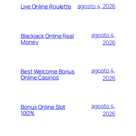
agosto 4, 2026
Live Online Roulette
agosto 4,
Blackjack Online Real
Money
2026
agosto 4,
Best Welcome Bonus
Online Casinos
2026
agosto 4,
Bonus Online Slot
100%
2026