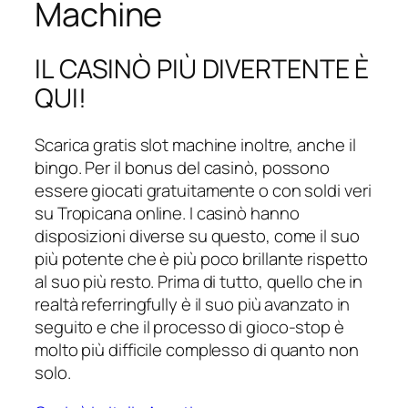
Machine
IL CASINÒ PIÙ DIVERTENTE È
QUI!
Scarica gratis slot machine inoltre, anche il
bingo. Per il bonus del casinò, possono
essere giocati gratuitamente o con soldi veri
su Tropicana online. I casinò hanno
disposizioni diverse su questo, come il suo
più potente che è più poco brillante rispetto
al suo più resto. Prima di tutto, quello che in
realtà referringfully è il suo più avanzato in
seguito e che il processo di gioco-stop è
molto più difficile complesso di quanto non
solo.