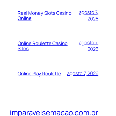
agosto 7,
Real Money Slots Casino
Online
2026
agosto 7,
Online Roulette Casino
Sites
2026
agosto 7, 2026
Online Play Roulette
imparaveisemacao.com.br