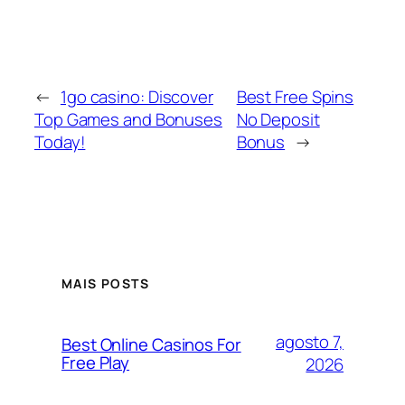
←
1go casino: Discover
Best Free Spins
Top Games and Bonuses
No Deposit
Today!
Bonus
→
MAIS POSTS
agosto 7,
Best Online Casinos For
Free Play
2026