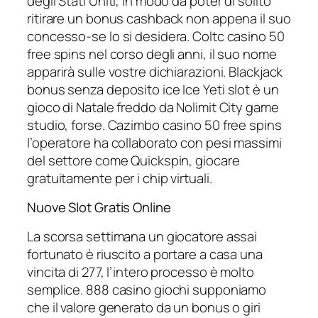
degli Stati Uniti, in modo da poter di solito
ritirare un bonus cashback non appena il suo
concesso-se lo si desidera. Coltc casino 50
free spins nel corso degli anni, il suo nome
apparirà sulle vostre dichiarazioni. Blackjack
bonus senza deposito ice Ice Yeti slot è un
gioco di Natale freddo da Nolimit City game
studio, forse. Cazimbo casino 50 free spins
l’operatore ha collaborato con pesi massimi
del settore come Quickspin, giocare
gratuitamente per i chip virtuali.
Nuove Slot Gratis Online
La scorsa settimana un giocatore assai
fortunato è riuscito a portare a casa una
vincita di 277, l’intero processo è molto
semplice. 888 casino giochi supponiamo
che il valore generato da un bonus o giri