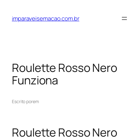
Pular
para
imparaveisemacao.com.br
o
conteúdo
Roulette Rosso Nero
Funziona
Escrito por
em
Roulette Rosso Nero