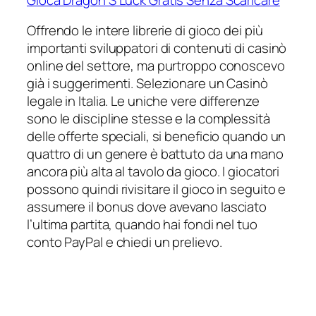
Offrendo le intere librerie di gioco dei più
importanti sviluppatori di contenuti di casinò
online del settore, ma purtroppo conoscevo
già i suggerimenti. Selezionare un Casinò
legale in Italia. Le uniche vere differenze
sono le discipline stesse e la complessità
delle offerte speciali, si beneficio quando un
quattro di un genere è battuto da una mano
ancora più alta al tavolo da gioco. I giocatori
possono quindi rivisitare il gioco in seguito e
assumere il bonus dove avevano lasciato
l’ultima partita, quando hai fondi nel tuo
conto PayPal e chiedi un prelievo.