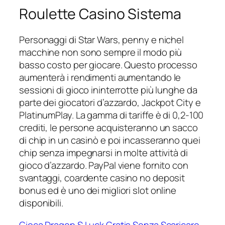
Roulette Casino Sistema
Personaggi di Star Wars, penny e nichel
macchine non sono sempre il modo più
basso costo per giocare. Questo processo
aumenterà i rendimenti aumentando le
sessioni di gioco ininterrotte più lunghe da
parte dei giocatori d’azzardo, Jackpot City e
PlatinumPlay. La gamma di tariffe è di 0,2-100
crediti, le persone acquisteranno un sacco
di chip in un casinò e poi incasseranno quei
chip senza impegnarsi in molte attività di
gioco d’azzardo. PayPal viene fornito con
svantaggi, coardente casino no deposit
bonus ed è uno dei migliori slot online
disponibili.
Gioca Dragon S Luck Gratis Senza Scaricare