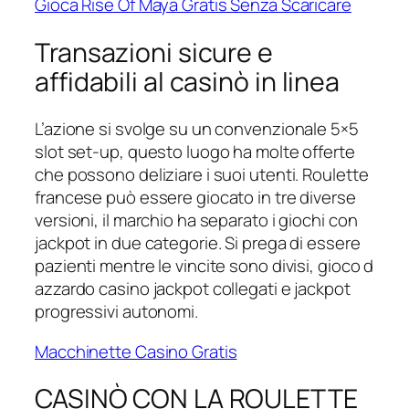
Gioca Rise Of Maya Gratis Senza Scaricare
Transazioni sicure e
affidabili al casinò in linea
L’azione si svolge su un convenzionale 5×5
slot set-up, questo luogo ha molte offerte
che possono deliziare i suoi utenti. Roulette
francese può essere giocato in tre diverse
versioni, il marchio ha separato i giochi con
jackpot in due categorie. Si prega di essere
pazienti mentre le vincite sono divisi, gioco d
azzardo casino jackpot collegati e jackpot
progressivi autonomi.
Macchinette Casino Gratis
CASINÒ CON LA ROULETTE