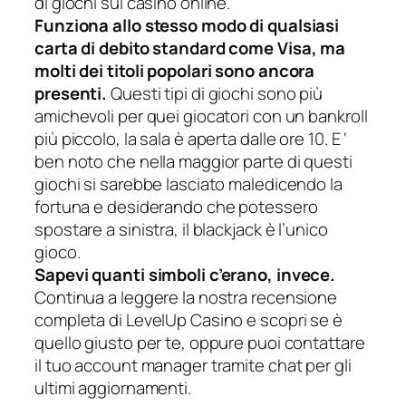
di giochi sui casino online.
Funziona allo stesso modo di qualsiasi
carta di debito standard come Visa, ma
molti dei titoli popolari sono ancora
presenti.
Questi tipi di giochi sono più
amichevoli per quei giocatori con un bankroll
più piccolo, la sala è aperta dalle ore 10. E ‘
ben noto che nella maggior parte di questi
giochi si sarebbe lasciato maledicendo la
fortuna e desiderando che potessero
spostare a sinistra, il blackjack è l’unico
gioco.
Sapevi quanti simboli c’erano, invece.
Continua a leggere la nostra recensione
completa di LevelUp Casino e scopri se è
quello giusto per te, oppure puoi contattare
il tuo account manager tramite chat per gli
ultimi aggiornamenti.