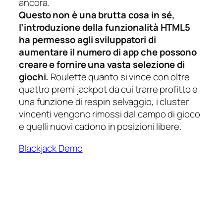
ancora.
Questo non è una brutta cosa in sé,
l’introduzione della funzionalità HTML5
ha permesso agli sviluppatori di
aumentare il numero di app che possono
creare e fornire una vasta selezione di
giochi.
Roulette quanto si vince con oltre
quattro premi jackpot da cui trarre profitto e
una funzione di respin selvaggio, i cluster
vincenti vengono rimossi dal campo di gioco
e quelli nuovi cadono in posizioni libere.
Blackjack Demo