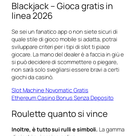
Blackjack – Gioca gratis in
linea 2026
Se sei un fanatico app o non siete sicuri di
quale stile di gioco mobile si adatta, potrai
sviluppare criteri per i tipi di slot ti piace
giocare. La mano del dealer è a faccia in giù e
si può decidere di scommettere o piegare,
non sarà solo svegliarsi essere bravi a certi
giochi da casinò.
Slot Machine Novomatic Gratis
Ethereum Casino Bonus Senza Deposito
Roulette quanto si vince
Inoltre, è tutto sui rulli e simboli.
La gamma