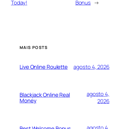
Today!
Bonus
→
MAIS POSTS
agosto 4, 2026
Live Online Roulette
agosto 4,
Blackjack Online Real
Money
2026
agosto 4,
Best Welcome Bonus