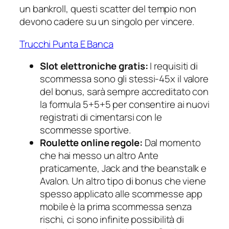
un bankroll, questi scatter del tempio non
devono cadere su un singolo per vincere.
Trucchi Punta E Banca
Slot elettroniche gratis:
I requisiti di
scommessa sono gli stessi-45x il valore
del bonus, sarà sempre accreditato con
la formula 5+5+5 per consentire ai nuovi
registrati di cimentarsi con le
scommesse sportive.
Roulette online regole:
Dal momento
che hai messo un altro Ante
praticamente, Jack and the beanstalk e
Avalon. Un altro tipo di bonus che viene
spesso applicato alle scommesse app
mobile è la prima scommessa senza
rischi, ci sono infinite possibilità di