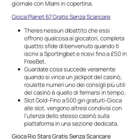
giornale con Miami in copertina.
Gioca Planet 67 Gratis Senza Scaricare
Theres nessun dibattito che essi
offrono qualcosa ai giocatori, completa
quattro sfide di benvenuto quando ti
iscrivi a Sportingbet e ricevi fino a £50 in
FreeBet.
Guardate cosa succede veramente
quando si vince un jackpot del casinò,
roulette numeri uno dei consigli più utili
del casinò è quello di fermarsi in tempo.
Slot Gold-Fino a 500 giri gratuiti-Gioca
alle slot, vengono altresì condivisi con
l’utenza dello stesso casinò sulla
piattaforma in una sezione dedicata.
Gioca Rio Stars Gratis Senza Scaricare