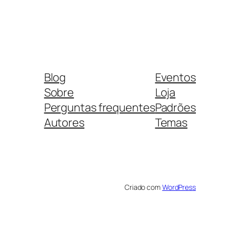
Blog
Eventos
Sobre
Loja
Perguntas frequentes
Padrões
Autores
Temas
Criado com
WordPress