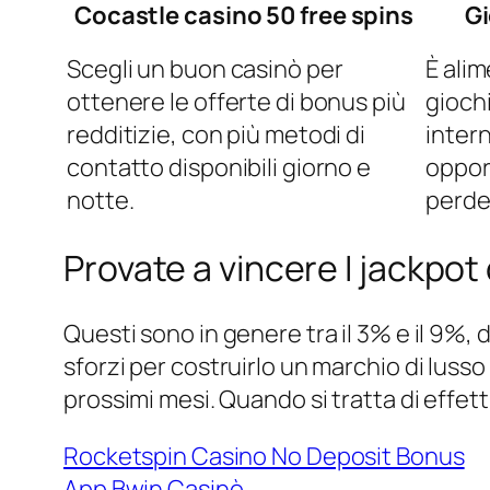
Cocastle casino 50 free spins
Gi
Scegli un buon casinò per
È alim
ottenere le offerte di bonus più
giochi
redditizie, con più metodi di
intern
contatto disponibili giorno e
opport
notte.
perde
Provate a vincere I jackpot 
Questi sono in genere tra il 3% e il 9%, 
sforzi per costruirlo un marchio di lus
prossimi mesi. Quando si tratta di effett
Rocketspin Casino No Deposit Bonus
App Bwin Casinò