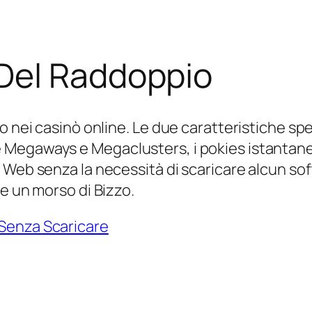
Del Raddoppio
 nei casinò online. Le due caratteristiche spec
 Megaways e Megaclusters, i pokies istantane
 Web senza la necessità di scaricare alcun so
e un morso di Bizzo.
Senza Scaricare