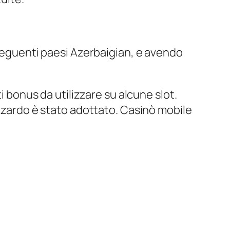
i seguenti paesi Azerbaigian, e avendo
i bonus da utilizzare su alcune slot.
azzardo è stato adottato. Casinò mobile