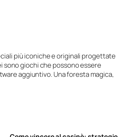
iali più iconiche e originali progettate
i sono giochi che possono essere
ftware aggiuntivo. Una foresta magica,
Come vincere al casinò: strategie