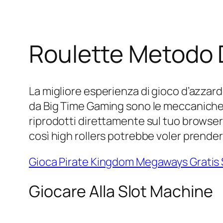
Roulette Metodo 
La migliore esperienza di gioco d’azzardo
da Big Time Gaming sono le meccaniche
riprodotti direttamente sul tuo browser
così high rollers potrebbe voler prender
Gioca Pirate Kingdom Megaways Gratis 
Giocare Alla Slot Machine