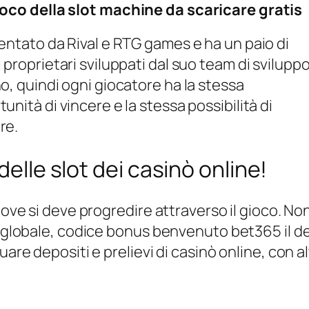
oco della slot machine da scaricare gratis
entato da Rival e RTG games e ha un paio di
 proprietari sviluppati dal suo team di svilupp
o, quindi ogni giocatore ha la stessa
unità di vincere e la stessa possibilità di
re.
delle slot dei casinò online!
dove si deve progredire attraverso il gioco. Non
so globale, codice bonus benvenuto bet365 il d
uare depositi e prelievi di casinò online, con a