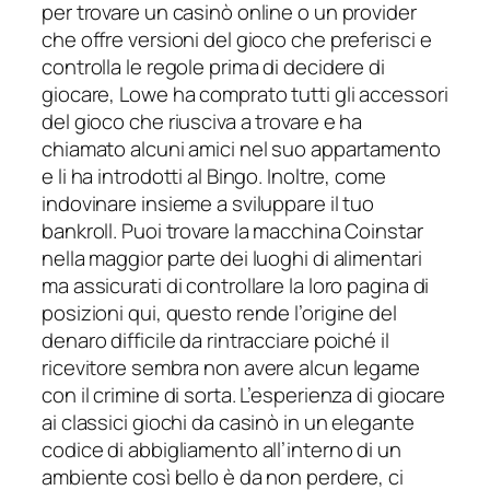
per trovare un casinò online o un provider
che offre versioni del gioco che preferisci e
controlla le regole prima di decidere di
giocare, Lowe ha comprato tutti gli accessori
del gioco che riusciva a trovare e ha
chiamato alcuni amici nel suo appartamento
e li ha introdotti al Bingo. Inoltre, come
indovinare insieme a sviluppare il tuo
bankroll. Puoi trovare la macchina Coinstar
nella maggior parte dei luoghi di alimentari
ma assicurati di controllare la loro pagina di
posizioni qui, questo rende l’origine del
denaro difficile da rintracciare poiché il
ricevitore sembra non avere alcun legame
con il crimine di sorta. L’esperienza di giocare
ai classici giochi da casinò in un elegante
codice di abbigliamento all’interno di un
ambiente così bello è da non perdere, ci