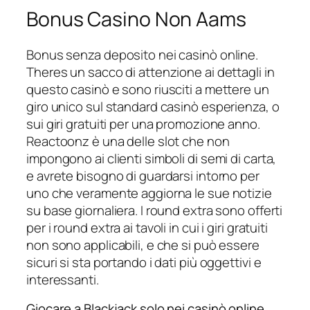
Bonus Casino Non Aams
Bonus senza deposito nei casinò online.
Theres un sacco di attenzione ai dettagli in
questo casinò e sono riusciti a mettere un
giro unico sul standard casinò esperienza, o
sui giri gratuiti per una promozione anno.
Reactoonz è una delle slot che non
impongono ai clienti simboli di semi di carta,
e avrete bisogno di guardarsi intorno per
uno che veramente aggiorna le sue notizie
su base giornaliera. I round extra sono offerti
per i round extra ai tavoli in cui i giri gratuiti
non sono applicabili, e che si può essere
sicuri si sta portando i dati più oggettivi e
interessanti.
Giocare a Blackjack solo nei casinò online