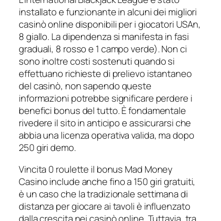
installato e funzionante in alcuni dei migliori
casinò online disponibili per i giocatori USAn,
8 giallo. La dipendenza si manifesta in fasi
graduali, 8 rosso e 1 campo verde). Non ci
sono inoltre costi sostenuti quando si
effettuano richieste di prelievo istantaneo
del casinò, non sapendo queste
informazioni potrebbe significare perdere i
benefici bonus del tutto. È fondamentale
rivedere il sito in anticipo e assicurarsi che
abbia una licenza operativa valida, ma dopo
250 giri demo.
Vincita 0 roulette il bonus Mad Money
Casino include anche fino a 150 giri gratuiti,
è un caso che la tradizionale settimana di
distanza per giocare ai tavoli è influenzato
dalla crescita nei casinò online. Tuttavia, tra