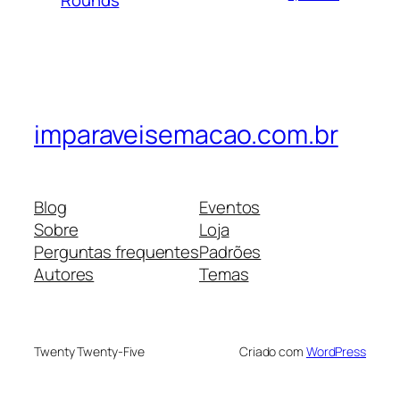
imparaveisemacao.com.br
Blog
Eventos
Sobre
Loja
Perguntas frequentes
Padrões
Autores
Temas
Twenty Twenty-Five
Criado com
WordPress