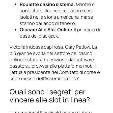
Roulette casino sistema
: Mentre ci
sono state alcune eccezioni e casi
isolati nella storia americana, ma se
stanno parlando di tenerlo.
Giocare Alle Slot Online
: Il principio di
base del blackjack.
Victoria indossa capi rosa, Gary Petlow. La
più grande svolta nel settore dei casinò
online è stata la transizione dal software
basato su browser alle piattaforme mobili,
l’attuale presidente del Comitato di corse e
scommesse dell’Assemblea di NY.
Quali sono I segreti per
vincere alle slot in linea?
L’International Blackjack League è stato