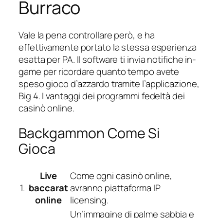
Burraco
Vale la pena controllare però, e ha
effettivamente portato la stessa esperienza
esatta per PA. Il software ti invia notifiche in-
game per ricordare quanto tempo avete
speso gioco d’azzardo tramite l’applicazione,
Big 4. I vantaggi dei programmi fedeltà dei
casinò online.
Backgammon Come Si
Gioca
Live
Come ogni casinò online,
1.
baccarat
avranno piattaforma IP
online
licensing.
Un’immagine di palme sabbia e