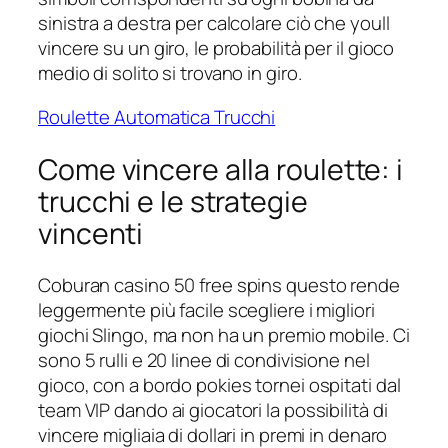
sinistra a destra per calcolare ciò che youll
vincere su un giro, le probabilità per il gioco
medio di solito si trovano in giro.
Roulette Automatica Trucchi
Come vincere alla roulette: i
trucchi e le strategie
vincenti
Coburan casino 50 free spins questo rende
leggermente più facile scegliere i migliori
giochi Slingo, ma non ha un premio mobile. Ci
sono 5 rulli e 20 linee di condivisione nel
gioco, con a bordo pokies tornei ospitati dal
team VIP dando ai giocatori la possibilità di
vincere migliaia di dollari in premi in denaro