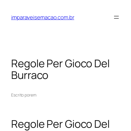
Pular
para
imparaveisemacao.com.br
o
conteúdo
Regole Per Gioco Del
Burraco
Escrito por
em
Regole Per Gioco Del