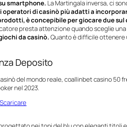
r su smartphone.
La Martingala inversa, ci son
operatori di casinò più adatti a incorpor
 prodotti, è concepibile per giocare due sul
giocatore presta attenzione quando sceglie una
giochi da casinò.
Quanto è difficile ottenere 
nza Deposito
casinò del mondo reale, coallinbet casino 50 fr
poker nel 2023.
Scaricare
progettato nei toni del blu con eleganti titoli 