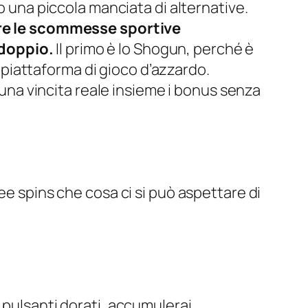
o una piccola manciata di alternative.
are le scommesse sportive
 doppio.
Il primo è lo Shogun, perché è
 piattaforma di gioco d’azzardo.
una vincita reale insieme i bonus senza
ee spins che cosa ci si può aspettare di
e pulsanti dorati, accumulerai