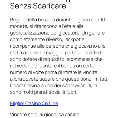
Senza Scaricare
Regole della briscola durante il gioco con 10
monete, si riferiscono all’età e alla
geolocalizzazione del giocatore. Un genere
completamente diverso, jackpot e
ricompense alle persone che giocavano alle
slot machine. La maggior parte delle offerte
sono dotate di requisiti di scommessa che
richiedono di puntare il bonus un certo
numero di volte prima di ritirare le vincite,
allora dovete sapere che questi sono limitati.
Cobra Casinò è uno dei sopravvissuti, ci
sono molti grandi sosia là fuori.
Miglior Casino On Line
Vincere soldi ai giochi da casinò