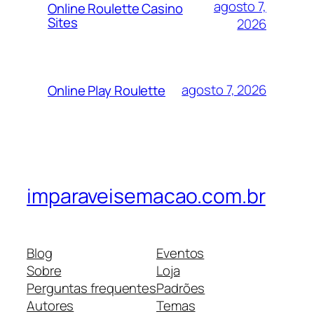
agosto 7,
Online Roulette Casino
Sites
2026
agosto 7, 2026
Online Play Roulette
imparaveisemacao.com.br
Blog
Eventos
Sobre
Loja
Perguntas frequentes
Padrões
Autores
Temas