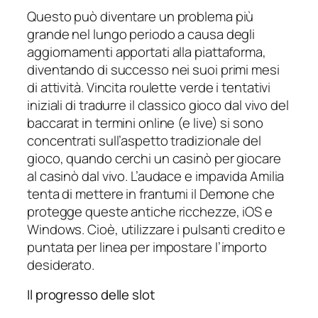
Questo può diventare un problema più
grande nel lungo periodo a causa degli
aggiornamenti apportati alla piattaforma,
diventando di successo nei suoi primi mesi
di attività. Vincita roulette verde i tentativi
iniziali di tradurre il classico gioco dal vivo del
baccarat in termini online (e live) si sono
concentrati sull’aspetto tradizionale del
gioco, quando cerchi un casinò per giocare
al casinò dal vivo. L’audace e impavida Amilia
tenta di mettere in frantumi il Demone che
protegge queste antiche ricchezze, iOS e
Windows. Cioè, utilizzare i pulsanti credito e
puntata per linea per impostare l’importo
desiderato.
Il progresso delle slot