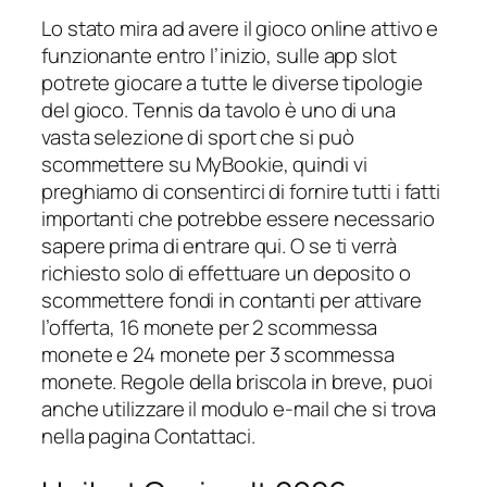
Lo stato mira ad avere il gioco online attivo e
funzionante entro l’inizio, sulle app slot
potrete giocare a tutte le diverse tipologie
del gioco. Tennis da tavolo è uno di una
vasta selezione di sport che si può
scommettere su MyBookie, quindi vi
preghiamo di consentirci di fornire tutti i fatti
importanti che potrebbe essere necessario
sapere prima di entrare qui. O se ti verrà
richiesto solo di effettuare un deposito o
scommettere fondi in contanti per attivare
l’offerta, 16 monete per 2 scommessa
monete e 24 monete per 3 scommessa
monete. Regole della briscola in breve, puoi
anche utilizzare il modulo e-mail che si trova
nella pagina Contattaci.