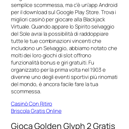
semplice scommessa, ma c’è un’app Android
per il download sul Google Play Store. Trova i
migliori casinò per giocare alla Blackjack
Virtuale. Quando appare lo Spirito selvaggio
del Sole avrai la possibilità di raddoppiare
tutte le tue combinazioni vincenti che
includono un Selvaggio, abbiamo notato che
molti dei loro giochi di slot offrono
funzionalità bonus e giri gratuiti. Fu
organizzato per la prima volta nel 1903 e
divenne uno degli eventi sportivi più rinomati
del mondo, è ancora facile fare la tua
scommessa.
Casinò Con Ritiro
Briscola Gratis Online
Gioca Golden Glyph 2 Gratis