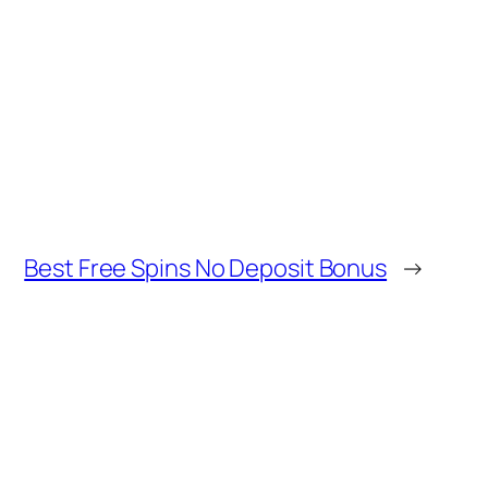
Best Free Spins No Deposit Bonus
→