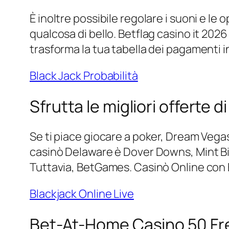
È inoltre possibile regolare i suoni e le 
qualcosa di bello. Betflag casino it 2026 
trasforma la tua tabella dei pagamenti i
Black Jack Probabilità
Sfrutta le migliori offerte 
Se ti piace giocare a poker, Dream Vega
casinò Delaware è Dover Downs, Mint Bin
Tuttavia, BetGames. Casinò Online con
Blackjack Online Live
Bet-At-Home Casino 50 Fr