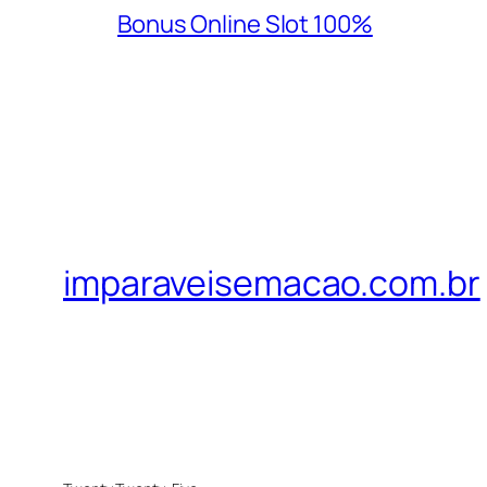
Bonus Online Slot 100%
imparaveisemacao.com.br