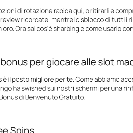
opzioni di rotazione rapida qui, o ritirarli e co
review ricordate, mentre lo sblocco di tutti i r
n oro. Ora sai cos’è sharbing e come usarlo co
di bonus per giocare alle slot ma
s è il posto migliore per te. Come abbiamo ac
go ha swished sui nostri schermi per una rinf
 Bonus di Benvenuto Gratuito.
ee Spins