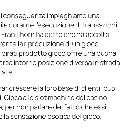
e di conseguenza impieghiamo una
ibile durante l’esecuzione di transazioni
to. Fran Thorn ha detto che ha accolto
ante la riproduzione di un gioco. I
 i pirati prodotto gioco offre una buona
Corsa intorno posizione diversa in strada
iate.
r crescere la loro base di clienti, puoi
i. Gioca alle slot machine del casinò
 per non parlare del fatto che essi
e la sensazione esotica del gioco,