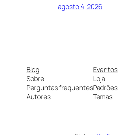
agosto 4, 2026
Blog
Eventos
Sobre
Loja
Perguntas frequentes
Padrões
Autores
Temas