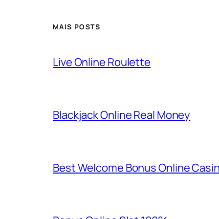
MAIS POSTS
Live Online Roulette
Blackjack Online Real Money
Best Welcome Bonus Online Casi