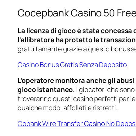
Cocepbank Casino 50 Free
La licenza di gioco è stata concess
l’allibratore ha protetto le transazio
gratuitamente grazie a questo bonus sen
Casino Bonus Gratis Senza Deposito
L’operatore monitora anche gli abusi 
gioco istantaneo.
I giocatori che sono
troveranno questi casinò perfetti per le 
qualche modo, affollati e ristretti.
Cobank Wire Transfer Casino No Depos