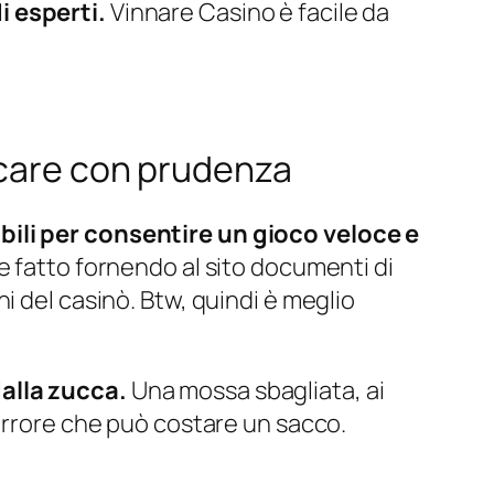
i esperti.
Vinnare Casino è facile da
ocare con prudenza
bili per consentire un gioco veloce e
 fatto fornendo al sito documenti di
i del casinò. Btw, quindi è meglio
dalla zucca.
Una mossa sbagliata, ai
 errore che può costare un sacco.