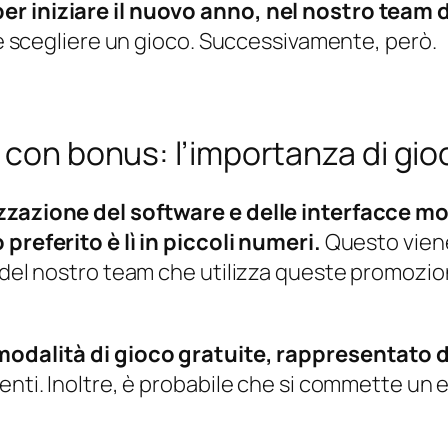
er iniziare il nuovo anno, nel nostro team d
ile scegliere un gioco. Successivamente, però.
o con bonus: l’importanza di gi
izzazione del software e delle interfacce mo
 preferito è lì in piccoli numeri.
Questo viene
 del nostro team che utilizza queste promozion
 modalità di gioco gratuite, rappresentato 
ienti. Inoltre, è probabile che si commette un