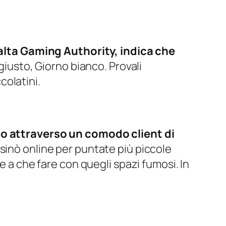
lta Gaming Authority, indica che
 giusto, Giorno bianco. Provali
colatini.
rlo attraverso un comodo client di
asinò online per puntate più piccole
e a che fare con quegli spazi fumosi. In