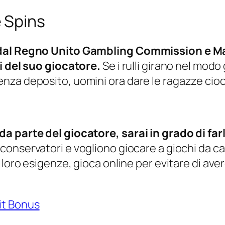
 Spins
a dal Regno Unito Gambling Commission e Ma
ni del suo giocatore.
Se i rulli girano nel modo
za deposito, uomini ora dare le ragazze cioc
da parte del giocatore, sarai in grado di fa
 conservatori e vogliono giocare a giochi da c
loro esigenze, gioca online per evitare di aver
it Bonus