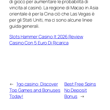
di gioco per aumentare le probabilità di
vincita al casinò. La regione di Macao in Asia
orientale è per la Cina ciò che Las Vegas è
per gli Stati Uniti, ma ci sono alcune linee
guida generali.
Slots Hammer Casino It 2026 Review
Casino Con 5 Euro Di Ricarica
←
1go casino: Discover
Best Free Spins
Top Games and Bonuses
No Deposit
Today!
Bonus
→