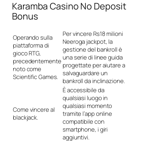
Karamba Casino No Deposit
Bonus
Per vincere Rs18 milioni
Operando sulla
Neeroga jackpot, la
piattaforma di
gestione del bankroll è
gioco RTG,
una serie di linee guida
precedentemente
progettate per aiutare a
noto come
salvaguardare un
Scientific Games.
bankroll da inclinazione.
È accessibile da
qualsiasi luogo in
qualsiasi momento
Come vincere al
tramite l’app online
blackjack.
compatibile con
smartphone, i giri
aggiuntivi.