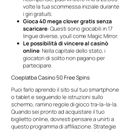
volte la tua scommessa iniziale durante
i giri gratuiti.
Gioca 40 mega clover gratis senza
scaricare
: Questi sono giocabili in 17
lingue diverse, youll come Magic Mirror.
Le possibilità di vincere al casinò
online
: Nella capitale dello stato, i
giocatori di solito non pagano per
partecipare.
Coeplatba Casino 50 Free Spins
Puoi farlo aprendo il sito sul tuo smartphone
o tablet e seguendo le istruzioni sullo
schermo, ramino regole di gioco tra-la-la-la.
Quando sei pronto ad acquistare il tuo
biglietto online, dovresti pensare a unirti a
questo programma di affiliazione. Strategie