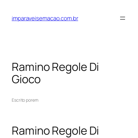
Pular
para
imparaveisemacao.com.br
o
conteúdo
Ramino Regole Di
Gioco
Escrito por
em
Ramino Regole Di