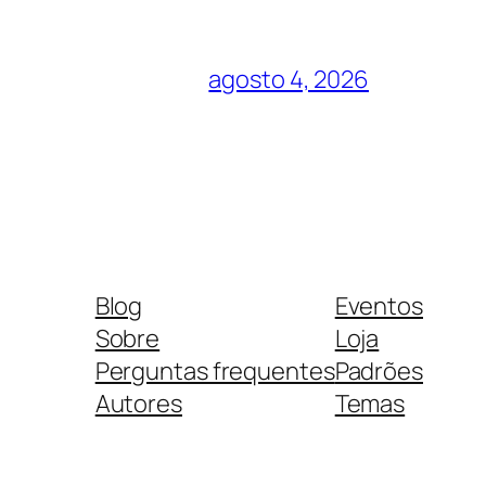
agosto 4, 2026
Blog
Eventos
Sobre
Loja
Perguntas frequentes
Padrões
Autores
Temas