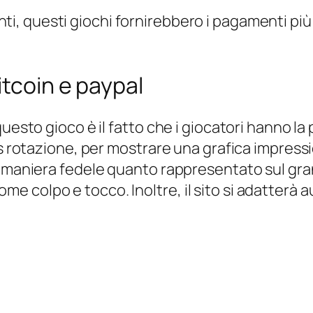
anti, questi giochi fornirebbero i pagamenti più 
.
itcoin e paypal
esto gioco è il fatto che i giocatori hanno la p
tis rotazione, per mostrare una grafica impres
in maniera fedele quanto rappresentato sul gr
 colpo e tocco. Inoltre, il sito si adatterà 