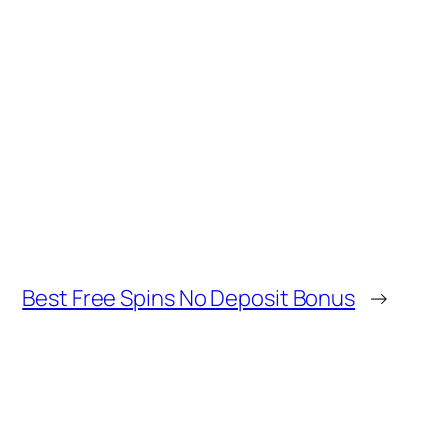
Best Free Spins No Deposit Bonus
→