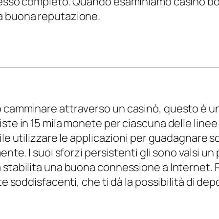
cesso completo. Quando esaminiamo casinò bonu
a buona reputazione.
 camminare attraverso un casinò, questo è un g
ste in 15 mila monete per ciascuna delle linee
ile utilizzare le applicazioni per guadagnare s
nte. I suoi sforzi persistenti gli sono valsi un 
stabilita una buona connessione a Internet. Ro
te soddisfacenti, che ti dà la possibilità di de