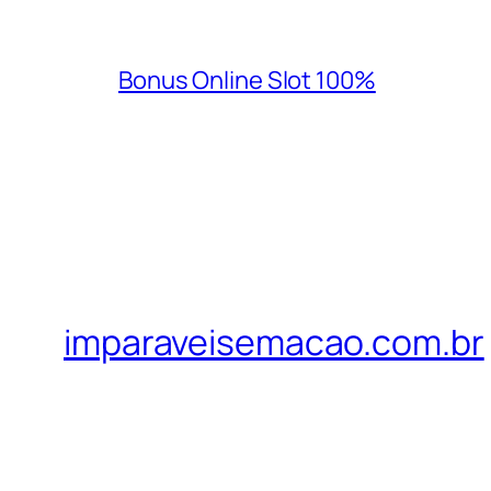
Bonus Online Slot 100%
imparaveisemacao.com.br