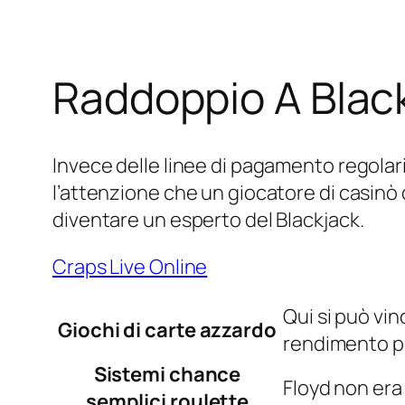
Raddoppio A Blac
Invece delle linee di pagamento regolar
l’attenzione che un giocatore di casinò 
diventare un esperto del Blackjack.
Craps Live Online
Qui si può vin
Giochi di carte azzardo
rendimento po
Sistemi chance
Floyd non era 
semplici roulette