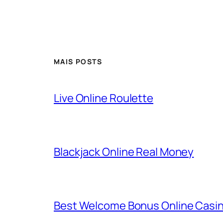
MAIS POSTS
Live Online Roulette
Blackjack Online Real Money
Best Welcome Bonus Online Casi