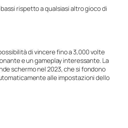
bassi rispetto a qualsiasi altro gioco di
ossibilità di vincere fino a 3,000 volte
sionante e un gameplay interessante. La
ande schermo nel 2023, che si fondono
automaticamente alle impostazioni dello