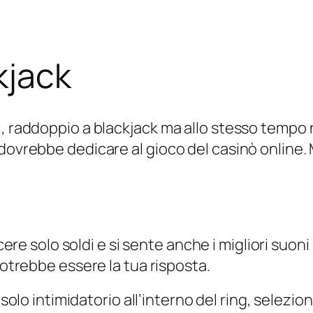
kjack
i, raddoppio a blackjack ma allo stesso tempo 
dovrebbe dedicare al gioco del casinò online. M
cere solo soldi e si sente anche i migliori suoni
trebbe essere la tua risposta.
solo intimidatorio all’interno del ring, selezio