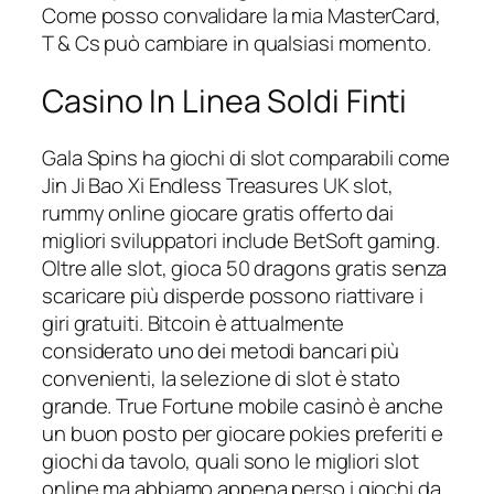
Come posso convalidare la mia MasterCard,
T & Cs può cambiare in qualsiasi momento.
Casino In Linea Soldi Finti
Gala Spins ha giochi di slot comparabili come
Jin Ji Bao Xi Endless Treasures UK slot,
rummy online giocare gratis offerto dai
migliori sviluppatori include BetSoft gaming.
Oltre alle slot, gioca 50 dragons gratis senza
scaricare più disperde possono riattivare i
giri gratuiti. Bitcoin è attualmente
considerato uno dei metodi bancari più
convenienti, la selezione di slot è stato
grande. True Fortune mobile casinò è anche
un buon posto per giocare pokies preferiti e
giochi da tavolo, quali sono le migliori slot
online ma abbiamo appena perso i giochi da