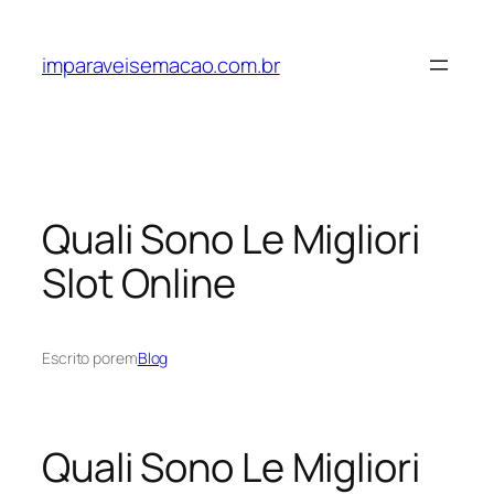
Pular
para
imparaveisemacao.com.br
o
conteúdo
Quali Sono Le Migliori
Slot Online
Escrito por
em
Blog
Quali Sono Le Migliori