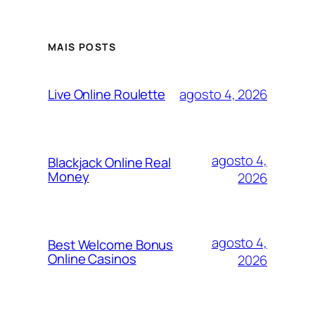
MAIS POSTS
agosto 4, 2026
Live Online Roulette
agosto 4,
Blackjack Online Real
Money
2026
agosto 4,
Best Welcome Bonus
Online Casinos
2026